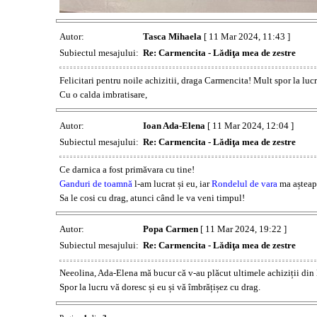
Autor:
Tasca Mihaela
[ 11 Mar 2024, 11:43 ]
Subiectul mesajului:
Re: Carmencita - Lădiţa mea de zestre
Felicitari pentru noile achizitii, draga Carmencita! Mult spor la lucr
Cu o calda imbratisare,
Autor:
Ioan Ada-Elena
[ 11 Mar 2024, 12:04 ]
Subiectul mesajului:
Re: Carmencita - Lădiţa mea de zestre
Ce darnica a fost primăvara cu tine!
Ganduri de toamnă
l-am lucrat și eu, iar
Rondelul de vara
ma așteapt
Sa le cosi cu drag, atunci când le va veni timpul!
Autor:
Popa Carmen
[ 11 Mar 2024, 19:22 ]
Subiectul mesajului:
Re: Carmencita - Lădiţa mea de zestre
Neeolina, Ada-Elena mă bucur că v-au plăcut ultimele achiziții din lă
Spor la lucru vă doresc și eu și vă îmbrățișez cu drag.