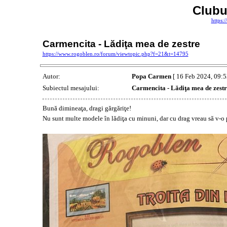
Clubu
https:
Carmencita - Lădiţa mea de zestre
https://www.rogoblen.ro/forum/viewtopic.php?f=21&t=14795
Autor:
Popa Carmen
[ 16 Feb 2024, 09:5
Subiectul mesajului:
Carmencita - Lădiţa mea de zestr
Bună dimineaţa, dragi gărgăriţe!
Nu sunt multe modele în lădiţa cu minuni, dar cu drag vreau să v-o 