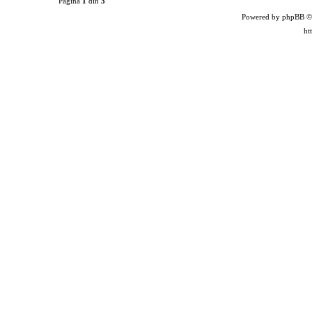
Pagina
1
din
3
Powered by phpBB ©
ht