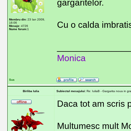
gargaritelor.
Membru din:
23 Ian 2009,
Cu o calda imbrati
16:06
Mesaje:
4726
Nume forum:
1
______________
Monica
Sus
Birliba Iulia
Subiectul mesajului:
Re: IuliaB - Gargarita noua in gr
Daca tot am scris p
Multumesc mult Mo