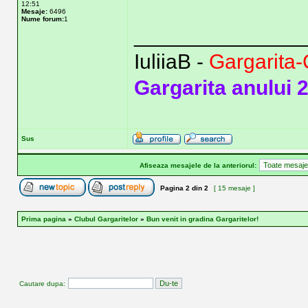
12:51
Mesaje:
6496
Nume forum:
1
______________
IuliiaB -
Gargarita-
Gargarita anului 
Sus
Afiseaza mesajele de la anteriorul:
Pagina
2
din
2
[ 15 mesaje ]
Prima pagina
»
Clubul Gargaritelor
»
Bun venit in gradina Gargaritelor!
Cautare dupa: