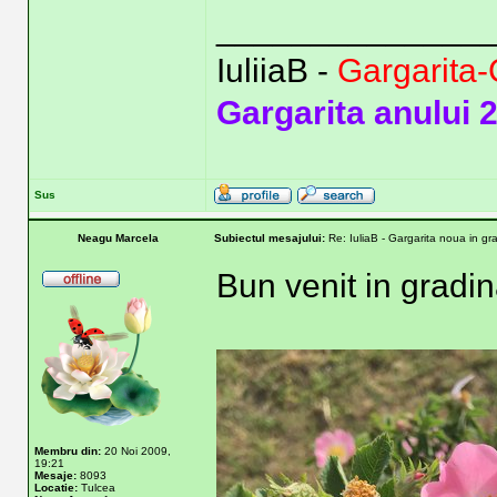
______________
IuliiaB -
Gargarita-
Gargarita anului 
Sus
Neagu Marcela
Subiectul mesajului:
Re: IuliaB - Gargarita noua in gr
Bun venit in gradin
Membru din:
20 Noi 2009,
19:21
Mesaje:
8093
Locatie:
Tulcea