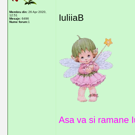
Membru din:
26 Apr 2020,
IuliiaB
12:51
Mesaje:
6496
Nume forum:
1
Asa va si ramane Iu