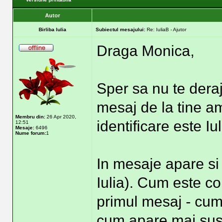
Autor
Birliba Iulia
Subiectul mesajului:
Re: IuliaB - Ajutor
Draga Monica,
Sper sa nu te dera
mesaj de la tine a
Membru din:
26 Apr 2020,
identificare este Iul
12:51
Mesaje:
6496
Nume forum:
1
In mesaje apare si 
Iulia). Cum este cor
primul mesaj - cum
cum apare mai sus