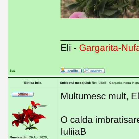
______________
Eli -
Gargarita-Nuf
Sus
Birliba Iulia
Subiectul mesajului:
Re: IuliiaB - Gargarita noua in g
Multumesc mult, El
O calda imbratisar
IuliiaB
Membru din:
26 Apr 2020,