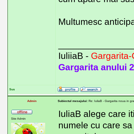
Multumesc anticipat
______________
IuliiaB -
Gargarita-
Gargarita anului 
Sus
Admin
Subiectul mesajului:
Re: IuliaB - Gargarita noua in gr
IuliaB alege care it
Site Admin
numele cu care sa 