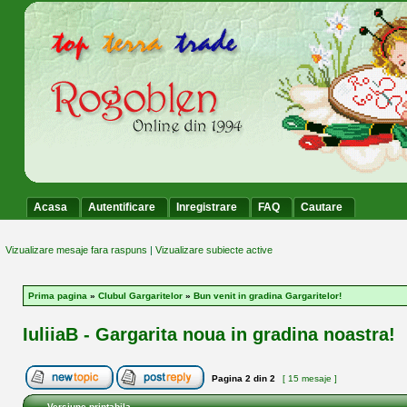
Acasa
Autentificare
Inregistrare
FAQ
Cautare
Vizualizare mesaje fara raspuns
|
Vizualizare subiecte active
Prima pagina
»
Clubul Gargaritelor
»
Bun venit in gradina Gargaritelor!
IuliiaB - Gargarita noua in gradina noastra!
Pagina
2
din
2
[ 15 mesaje ]
Versiune printabila