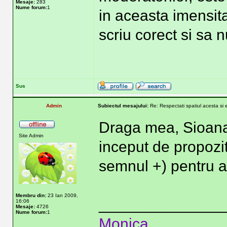
Mesaje:
283
Nume forum:
1
in aceasta imensita
scriu corect si sa n
Sus
Admin
Subiectul mesajului:
Re: Respectati spatiul acesta si 
Draga mea, Sioana, 
Site Admin
inceput de propozitie
semnul +) pentru a 
Membru din:
23 Ian 2009,
______________
16:06
Mesaje:
4726
Nume forum:
1
Monica