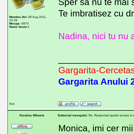
Sper sa nu te mai s
Te imbratisez cu d
Membru din:
08 Aug 2011,
10:29
Mesaje:
8970
Nume forum:
1
Nadina, nici tu nu a
______________
Gargarita-Cercetas
Gargarita Anului 
Sus
Guraliuc Mihaela
Subiectul mesajului:
Re: Respectati spatiul acesta si 
Monica, imi cer mii