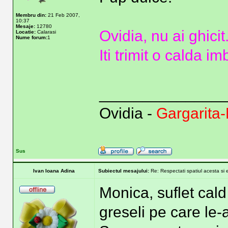
Membru din:
21 Feb 2007,
10:37
Mesaje:
12780
Ovidia, nu ai ghicit
Locatie:
Calarasi
Nume forum:
1
Iti trimit o calda i
______________
Ovidia -
Gargarita-
Sus
Ivan Ioana Adina
Subiectul mesajului:
Re: Respectati spatiul acesta si 
Monica, suflet cald
greseli pe care le-