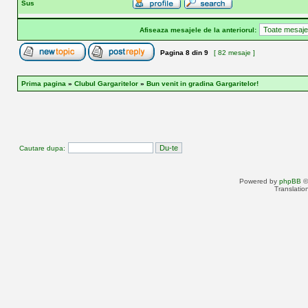
Sus
Afiseaza mesajele de la anteriorul:
Pagina
8
din
9
[ 82 mesaje ]
Prima pagina
»
Clubul Gargaritelor
»
Bun venit in gradina Gargaritelor!
Cautare dupa:
Powered by
phpBB
©
Translatio