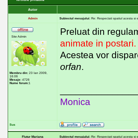
Autor
Admin
Subiectul mesajului:
Re: Respectati spatiul acesta si 
Preluat din regula
Site Admin
animate in postari.
Acestea vor dispar
orfan
.
Membru din:
23 Ian 2009,
16:06
Mesaje:
4726
Nume forum:
1
______________
Monica
Sus
Flutur Mariana
Subiectul mesajului:
Re: Respectati spatiul acesta si 