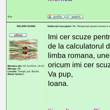
Sus
SELARU IOANA
Subiectul mesajului:
Re: Respectati spatiul acesta si 
Imi cer scuze pentr
de la calculatorul d
limba romana, uneo
oricum imi cer scuz
Membru din:
02 Iul 2014, 14:22
Mesaje:
88
Locatie:
Oneşti, jud. Bacău
Va pup,
Nume forum:
1
Ioana.