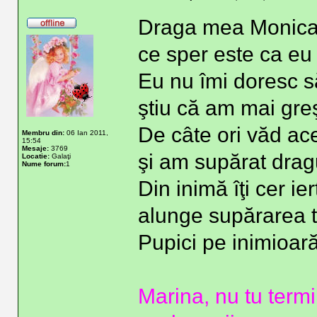
Draga mea Monica, î
ce sper este ca eu 
Eu nu îmi doresc să
ştiu că am mai greşi
De câte ori văd ace
Membru din:
06 Ian 2011,
15:54
Mesaje:
3769
şi am supărat drag
Locatie:
Galaţi
Nume forum:
1
Din inimă îţi cer ier
alunge supărarea t
Pupici pe inimioară
Marina, nu tu termi