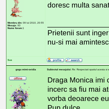
doresc multa sanat
______________
Membru din:
09 Iul 2010, 20:55
Mesaje:
93
Nume forum:
1
Prietenii sunt inger
nu-si mai amintesc
Sus
gogu mimi-ovidia
Subiectul mesajului:
Re: Respectati spatiul acesta si 
Draga Monica imi c
incerc sa fiu mai a
vorba deoarece eu 
Pup dulce.