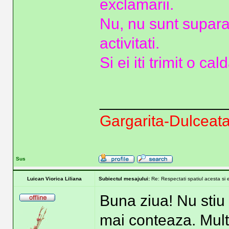
exclamarii.
Nu, nu sunt supara
activitati.
Si ei iti trimit o c
______________
Gargarita-Dulceata
Sus
Luican Viorica Liliana
Subiectul mesajului:
Re: Respectati spatiul acesta si 
Buna ziua! Nu stiu
mai conteaza. Mult