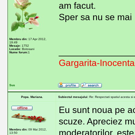
am facut.
Sper sa nu se mai 
Membru din:
17 Apr 2012,
19:49
Mesaje:
1752
______________
Locatie:
Botosani
Nume forum:
1
Gargarita-Inocent
Sus
Popa. Mariana.
Subiectul mesajului:
Re: Respectati spatiul acesta si 
Eu sunt noua pe ace
scuze. Apreciez mu
Membru din:
09 Mai 2012,
moderatorilor, est
13:50