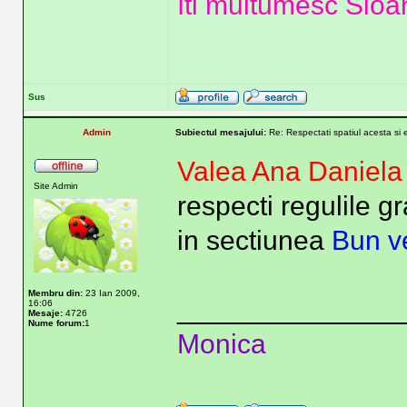
Iti multumesc Sioa
Sus
Admin
Subiectul mesajului:
Re: Respectati spatiul acesta si 
Valea Ana Daniel
Site Admin
respecti regulile gr
in sectiunea
Bun ve
Membru din:
23 Ian 2009,
______________
16:06
Mesaje:
4726
Nume forum:
1
Monica