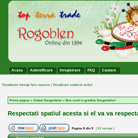
Acasa
Autentificare
Inregistrare
FAQ
Cautare
Vizualizare mesaje fara raspuns
|
Vizualizare subiecte active
Prima pagina
»
Clubul Gargaritelor
»
Bun venit in gradina Gargaritelor!
Respectati spatiul acesta si el va va respect
Pagina
8
din
9
[ 82 mesaje ]
Versiune printabila