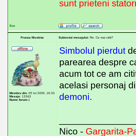
sunt prieteni stator
Sus
Frunza Nicoleta
Subiectul mesajului:
Re: Ce mai cititi?
Simbolul pierdut
d
parearea despre ca
acum tot ce am citi
acelasi personaj d
Membru din:
05 Iul 2006, 16:33
demoni
.
Mesaje:
13343
Nume forum:
1
______________
Nico -
Gargarita-P