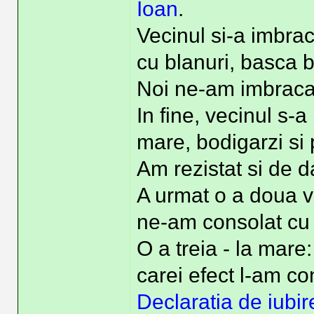
Ioan
.
Vecinul si-a imbra
cu blanuri, basca bi
Noi ne-am imbracat 
In fine, vecinul s-a
mare, bodigarzi si 
Am rezistat si de d
A urmat o a doua v
ne-am consolat cu
O a treia - la mare
carei efect l-am co
Declaratia de iubir