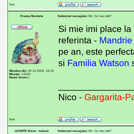
Sus
Frunza Nicoleta
Subiectul mesajului:
Re: Ce mai cititi?
Si mie imi place l
referinta -
Mandrie 
pe an, este perfect
si
Familia Watson
Membru din:
05 Iul 2006, 16:33
Mesaje:
13343
Nume forum:
1
______________
Nico -
Gargarita-P
Sus
LEONTE Elena - Iuliana
Subiectul mesajului:
Re: Ce mai cititi?