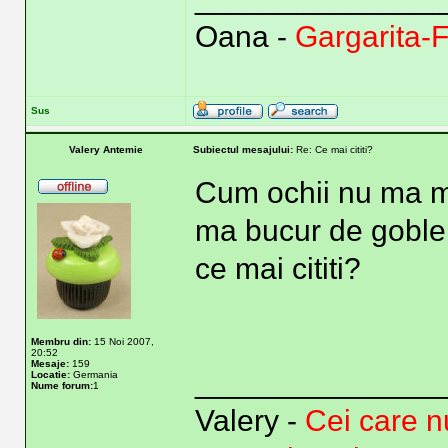
Oana -
Gargarita-
Sus
Valery Antemie
Subiectul mesajului:
Re: Ce mai cititi?
Cum ochii nu ma ma
ma bucur de goblen
ce mai cititi?
Membru din:
15 Noi 2007,
20:52
Mesaje:
159
______________
Locatie:
Germania
Nume forum:
1
Valery -
Cei care nu