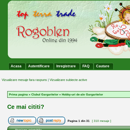
Acasa
Autentificare
Inregistrare
FAQ
Cautare
Vizualizare mesaje fara raspuns
|
Vizualizare subiecte active
Prima pagina
»
Clubul Gargaritelor
»
Hobby-uri de-ale Gargaritelor
Ce mai cititi?
Pagina
1
din
31
[ 310 mesaje ]
Versiune printabila