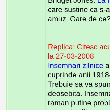
Bridget Jones:
La l
care sustine ca s-
amuz. Oare de ce? 
Replica: Citesc ac
la 27-03-2008
Insemnari zilnice
a
cuprinde anii 1918
Trebuie sa va spun
deosebita. Insemnar
raman putine prob