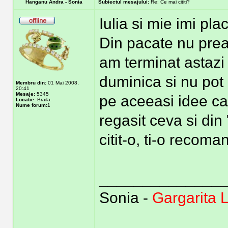
Hanganu Andra - Sonia
Subiectul mesajului:
Re: Ce mai cititi?
Iulia si mie imi pl
Din pacate nu prea
am terminat astazi 
duminica si nu pot l
Membru din:
01 Mai 2008,
20:41
Mesaje:
5345
pe aceeasi idee ca 
Locatie:
Braila
Nume forum:
1
regasit ceva si din
citit-o, ti-o recoma
______________
Sonia -
Gargarita 