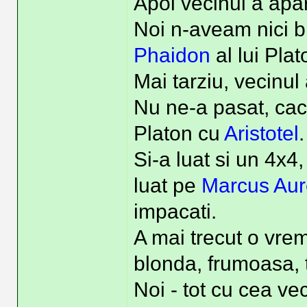
Apoi vecinul a apa
Noi n-aveam nici bic
Phaidon
al lui Plat
Mai tarziu, vecinu
Nu ne-a pasat, cac
Platon cu
Aristotel
.
Si-a luat si un 4x4
luat pe
Marcus Aur
impacati.
A mai trecut o vrem
blonda, frumoasa, 
Noi - tot cu cea ve