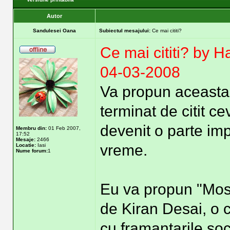
Autor
Sandulesei Oana
Subiectul mesajului:
Ce mai cititi?
Ce mai cititi? by 
04-03-2008
Va propun aceasta 
terminat de citit ce
devenit o parte imp
Membru din:
01 Feb 2007,
17:52
Mesaje:
2466
vreme.
Locatie:
Iasi
Nume forum:
1
Eu va propun "Most
de Kiran Desai, o 
cu framantarile soc