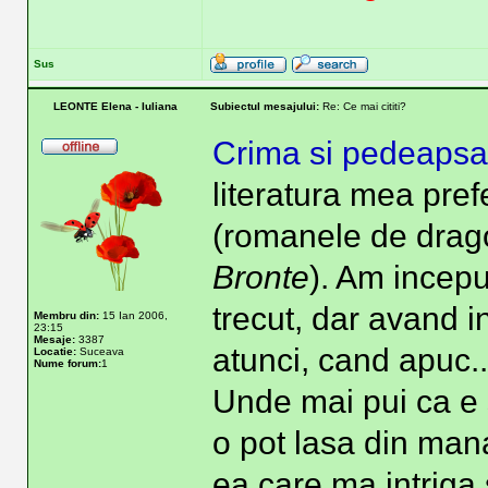
Sus
LEONTE Elena - Iuliana
Subiectul mesajului:
Re: Ce mai cititi?
Crima si pedeapsa
literatura mea pre
(romanele de drago
Bronte
). Am incep
trecut, dar avand 
Membru din:
15 Ian 2006,
23:15
Mesaje:
3387
atunci, cand apuc..
Locatie:
Suceava
Nume forum:
1
Unde mai pui ca e
o pot lasa din man
ea care ma intriga 