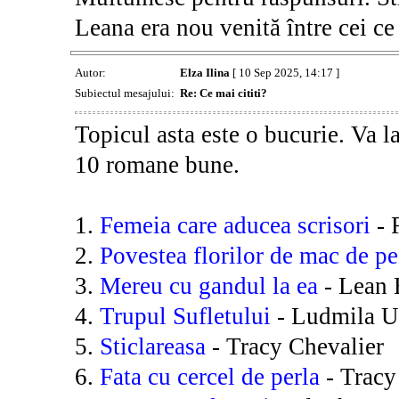
Leana era nou venită între cei ce
Autor:
Elza Ilina
[ 10 Sep 2025, 14:17 ]
Subiectul mesajului:
Re: Ce mai cititi?
Topicul asta este o bucurie. Va 
10 romane bune.
1.
Femeia care aducea scrisori
- 
2.
Povestea florilor de mac de pe
3.
Mereu cu gandul la ea
- Lean 
4.
Trupul Sufletului
- Ludmila Ul
5.
Sticlareasa
- Tracy Chevalier
6.
Fata cu cercel de perla
- Tracy