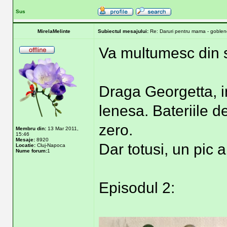
Sus
MirelaMelinte
Subiectul mesajului:
Re: Daruri pentru mama - goblene
Va multumesc din su
Draga Georgetta, 
lenesa. Bateriile d
zero.
Membru din:
13 Mar 2011,
15:46
Mesaje:
8920
Dar totusi, un pic
Locatie:
Cluj-Napoca
Nume forum:
1
Episodul 2: