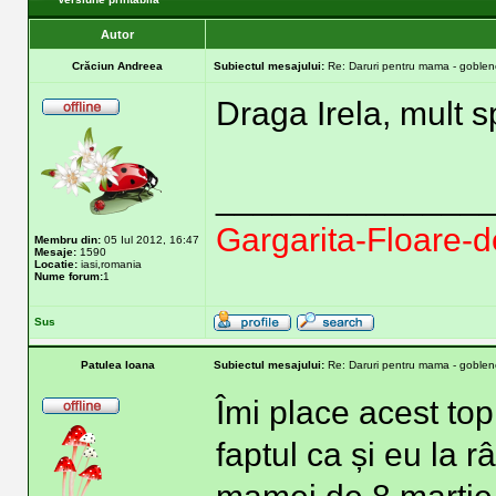
Autor
Crăciun Andreea
Subiectul mesajului:
Re: Daruri pentru mama - goblene
Draga Irela, mult s
______________
Gargarita-Floare-d
Membru din:
05 Iul 2012, 16:47
Mesaje:
1590
Locatie:
iasi,romania
Nume forum:
1
Sus
Patulea Ioana
Subiectul mesajului:
Re: Daruri pentru mama - goblene
Îmi place acest top
faptul ca și eu la 