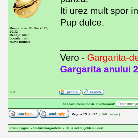
Iti urez mult spor i
Pup dulce.
Membru din:
08 Mar 2012,
19:32
Mesaje:
6075
Locatie:
Iasi
Nume forum:
1
______________
Vero -
Gargarita-d
Gargarita anului 
Sus
Afiseaza mesajele de la anteriorul:
Pagina
13
din
17
[ 169 mesaje ]
Prima pagina
»
Clubul Gargaritelor
»
De la set la goblen lucrat