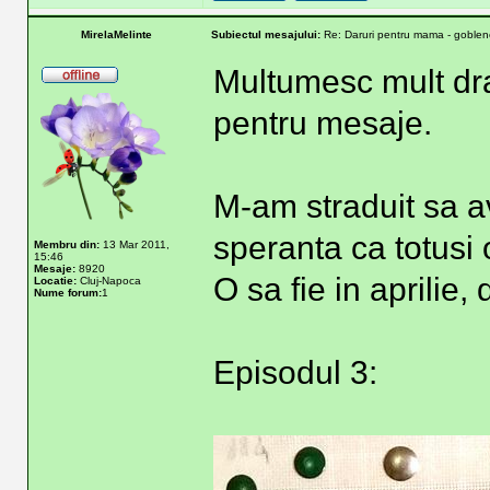
MirelaMelinte
Subiectul mesajului:
Re: Daruri pentru mama - goblene
Multumesc mult drag
pentru mesaje.
M-am straduit sa a
speranta ca totusi o
Membru din:
13 Mar 2011,
15:46
Mesaje:
8920
O sa fie in aprilie,
Locatie:
Cluj-Napoca
Nume forum:
1
Episodul 3: