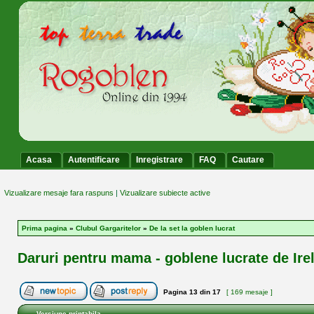
Acasa
Autentificare
Inregistrare
FAQ
Cautare
Vizualizare mesaje fara raspuns
|
Vizualizare subiecte active
Prima pagina
»
Clubul Gargaritelor
»
De la set la goblen lucrat
Daruri pentru mama - goblene lucrate de Ire
Pagina
13
din
17
[ 169 mesaje ]
Versiune printabila