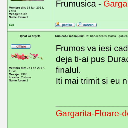
Frumusica -
Garga
Membru din:
18 Ian 2013,
17:46
Mesaje:
5185
Nume forum:
1
Sus
Ignat Georgeta
Subiectul mesajului:
Re: Daruri pentru mama - goblene
Frumos va iesi cad
deja ti-ai pus Durac
finalul.
Membru din:
25 Feb 2017,
12:48
Mesaje:
1383
Locatie:
Craiova
Iti mai trimit si eu
Nume forum:
1
______________
Gargarita-Floare-d