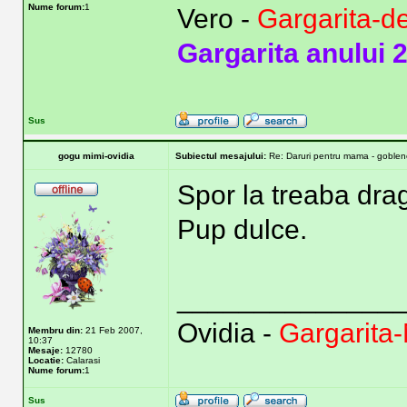
Nume forum:
1
Vero -
Gargarita-d
Gargarita anului 
Sus
gogu mimi-ovidia
Subiectul mesajului:
Re: Daruri pentru mama - goblene
Spor la treaba drag
Pup dulce.
______________
Ovidia -
Gargarita-
Membru din:
21 Feb 2007,
10:37
Mesaje:
12780
Locatie:
Calarasi
Nume forum:
1
Sus