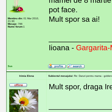
mamei de 8 martie 
pot face.
Mult spor sa ai!
Membru din:
01 Mar 2010,
21:30
Mesaje:
786
Nume forum:
1
______________
Iioana -
Gargarita-
Sus
Irimia Elena
Subiectul mesajului:
Re: Daruri pentru mama - goblene
Mult spor, draga Ir
______________