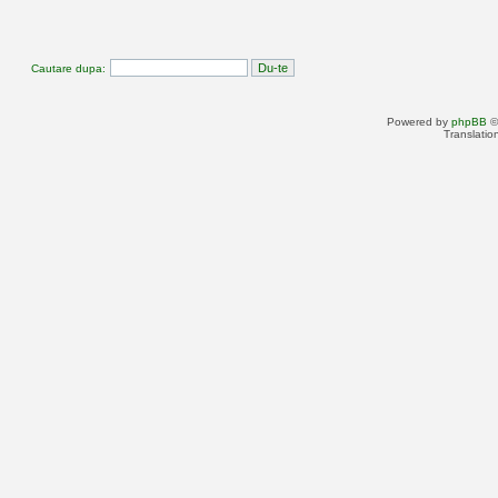
Cautare dupa:
Powered by
phpBB
©
Translatio