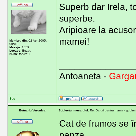
Superb dar Irela, t
superbe.
Aripioare la acusor
mamei!
Membru din:
02 Apr 2005,
00:09
Mesaje:
1559
Locatie:
Buzau
Nume forum:
1
______________
Antoaneta -
Gargari
Sus
Butnariu Veronica
Subiectul mesajului:
Re: Daruri pentru mama - goblene
Cat de frumos se î
panza.