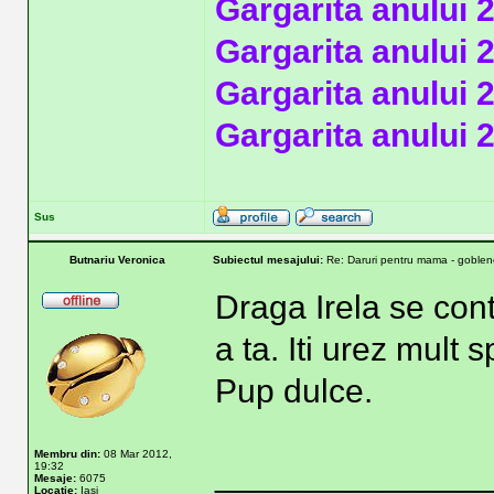
Gargarita anului 
Gargarita anului 
Gargarita anului 
Gargarita anului 
Sus
Butnariu Veronica
Subiectul mesajului:
Re: Daruri pentru mama - goblene
Draga Irela se con
a ta. Iti urez mult 
Pup dulce.
Membru din:
08 Mar 2012,
______________
19:32
Mesaje:
6075
Locatie:
Iasi