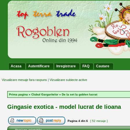
Acasa
Autentificare
Inregistrare
FAQ
Cautare
Vizualizare mesaje fara raspuns
|
Vizualizare subiecte active
Prima pagina
»
Clubul Gargaritelor
»
De la set la goblen lucrat
Gingasie exotica - model lucrat de Iioana
Pagina
4
din
6
[ 52 mesaje ]
Versiune printabila