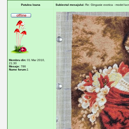
Patulea Ioana
Subiectul mesajului:
Re: Gingasie exotica - model lucr
Membru din:
01 Mar 2010,
21:30
Mesaje:
786
Nume forum:
1