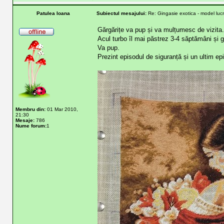
Patulea Ioana
Subiectul mesajului:
Re: Gingasie exotica - model lucr
Gărgărițe va pup și va mulțumesc de vizita.
Acul turbo îl mai păstrez 3-4 săptămâni și g
Va pup.
Prezint episodul de siguranță și un ultim ep
Membru din:
01 Mar 2010,
21:30
Mesaje:
786
Nume forum:
1