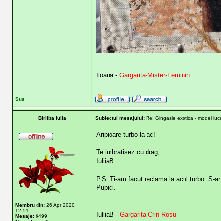
_________________
Iioana -
Gargarita-Mister-Feminin
Sus
Birliba Iulia
Subiectul mesajului:
Re: Gingasie exotica - model lucr
Aripioare turbo la ac!
Te imbratisez cu drag,
IuliiaB
P.S. Ti-am facut reclama la acul turbo. S-ar 
Pupici.
_________________
Membru din:
26 Apr 2020,
12:51
IuliiaB -
Gargarita-Crin-Rosu
Mesaje:
6499