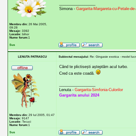
_________________
Simona -
Gargarita-Margareta-cu-Petale-de-
Membru din:
26 Mai 2005,
09:28
Mesaje:
3392
Locatie:
bihor
Nume forum:
1
Sus
LENUTA PATRASCU
Subiectul mesajului:
Re: Gingasie exotica - model lucr
Când te plictisești așteptăm acul turbo.
Cred ca este coadă.
_________________
Lenuta -
Gargarita-Simfonia-Culorilor
Gargarita anului 2024
Membru din:
29 Iul 2005, 01:47
Mesaje:
9147
Locatie:
Tecuci
Nume forum:
1
Sus