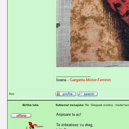
_________________
Iioana -
Gargarita-Mister-Feminin
Sus
Birliba Iulia
Subiectul mesajului:
Re: Gingasie exotica - model lucr
Aripioare la ac!
Te imbratisez cu drag,