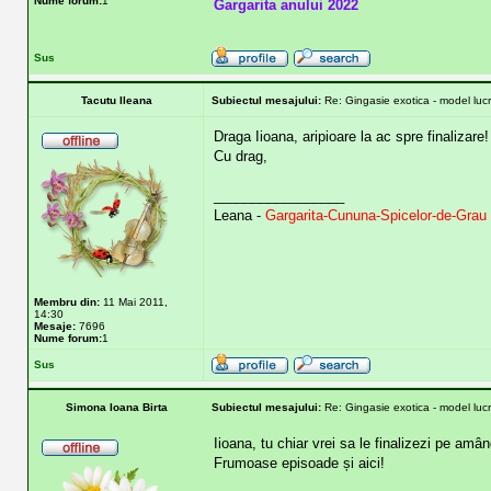
Nume forum:
1
Gargarita anului 2022
Sus
Tacutu Ileana
Subiectul mesajului:
Re: Gingasie exotica - model lucr
Draga Iioana, aripioare la ac spre finalizare!
Cu drag,
_________________
Leana -
Gargarita-Cununa-Spicelor-de-Grau
Membru din:
11 Mai 2011,
14:30
Mesaje:
7696
Nume forum:
1
Sus
Simona Ioana Birta
Subiectul mesajului:
Re: Gingasie exotica - model lucr
Iioana, tu chiar vrei sa le finalizezi pe amâ
Frumoase episoade și aici!