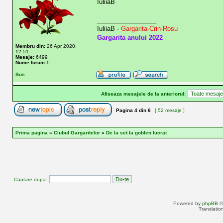
IuliiaB
_________________
IuliiaB -
Gargarita-Crin-Rosu
Gargarita anului 2022
Membru din:
26 Apr 2020,
12:51
Mesaje:
6499
Nume forum:
1
Sus
Afiseaza mesajele de la anteriorul:
Pagina
4
din
6
[ 52 mesaje ]
Prima pagina
»
Clubul Gargaritelor
»
De la set la goblen lucrat
Cautare dupa:
Powered by
phpBB
©
Translatio