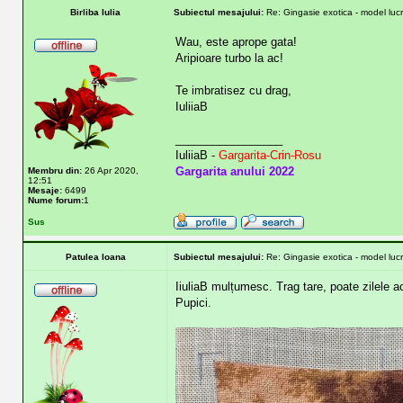
Birliba Iulia
Subiectul mesajului:
Re: Gingasie exotica - model lucr
Wau, este aprope gata!
Aripioare turbo la ac!
Te imbratisez cu drag,
IuliiaB
_________________
IuliiaB -
Gargarita-Crin-Rosu
Gargarita anului 2022
Membru din:
26 Apr 2020,
12:51
Mesaje:
6499
Nume forum:
1
Sus
Patulea Ioana
Subiectul mesajului:
Re: Gingasie exotica - model lucr
IiuliaB mulțumesc. Trag tare, poate zilele a
Pupici.