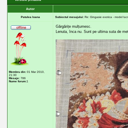
Autor
Patulea Ioana
Subiectul mesajului:
Re: Gingasie exotica - model lucr
Gărgărițe mulțumesc.
Lenuta, înca nu. Sunt pe ultima suta de met
Membru din:
01 Mar 2010,
21:30
Mesaje:
786
Nume forum:
1