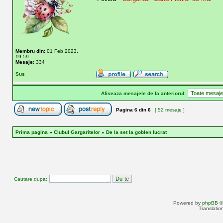
Membru din:
01 Feb 2023,
19:59
Mesaje:
334
Sus
Afiseaza mesajele de la anteriorul:
Pagina
6
din
6
[ 52 mesaje ]
Prima pagina
»
Clubul Gargaritelor
»
De la set la goblen lucrat
Cautare dupa:
Powered by
phpBB
©
Translatio