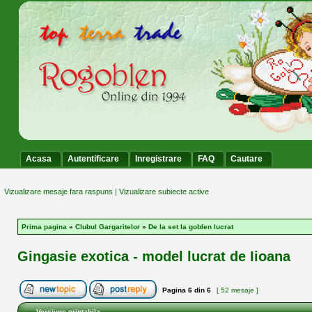
Acasa
Autentificare
Inregistrare
FAQ
Cautare
Vizualizare mesaje fara raspuns
|
Vizualizare subiecte active
Prima pagina
»
Clubul Gargaritelor
»
De la set la goblen lucrat
Gingasie exotica - model lucrat de Iioana
Pagina
6
din
6
[ 52 mesaje ]
Versiune printabila