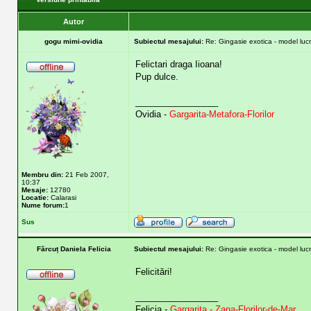
Autor
gogu mimi-ovidia
Subiectul mesajului:
Re: Gingasie exotica - model lucr
Felictari draga Iioana!
Pup dulce.
_________________
Ovidia -
Gargarita-Metafora-Florilor
Membru din:
21 Feb 2007,
10:37
Mesaje:
12780
Locatie:
Calarasi
Nume forum:
1
Sus
Fărcuț Daniela Felicia
Subiectul mesajului:
Re: Gingasie exotica - model lucr
Felicitări!
_________________
Felicia -
Gargarita - Zana-Florilor-de-Mar