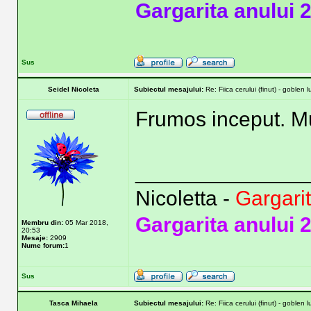
Gargarita anului 
Sus
Seidel Nicoleta
Subiectul mesajului:
Re: Fiica cerului (finut) - goblen 
Frumos inceput. Mu
______________
Nicoletta -
Gargari
Gargarita anului 
Membru din:
05 Mar 2018,
20:53
Mesaje:
2909
Nume forum:
1
Sus
Tasca Mihaela
Subiectul mesajului:
Re: Fiica cerului (finut) - goblen 