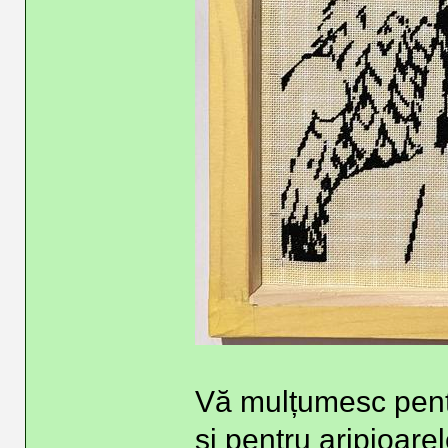
Vă mulțumesc pentr
și pentru aripioarel