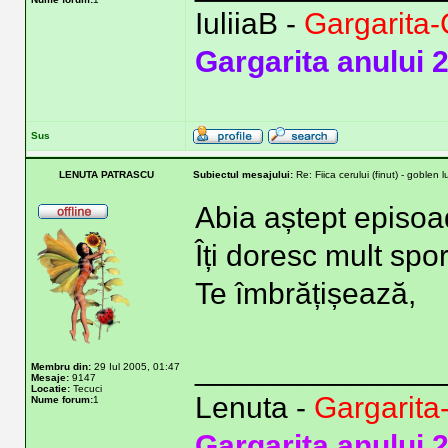
IuliiaB -
Gargarita-
Gargarita anului 
Sus
LENUTA PATRASCU
Subiectul mesajului:
Re: Fiica cerului (finut) - goblen 
Abia aștept episoad
Îți doresc mult spor
Te îmbrățișează,
______________
Membru din:
29 Iul 2005, 01:47
Mesaje:
9147
Locatie:
Tecuci
Lenuta -
Gargarita
Nume forum:
1
Gargarita anului 