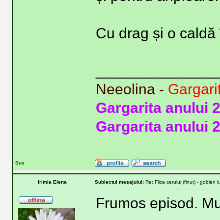
Cu drag și o caldă 
______________
Neeolina -
Gargari
Gargarita anului 
Gargarita anului 
Sus
Irimia Elena
Subiectul mesajului:
Re: Fiica cerului (finut) - goblen 
Frumos episod. Mul