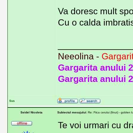
Va doresc mult spor
Cu o calda imbrati
______________
Neeolina -
Gargari
Gargarita anului 
Gargarita anului 
Sus
Seidel Nicoleta
Subiectul mesajului:
Re: Fiica cerului (finut) - goblen 
Te voi urmari cu dr