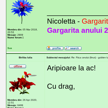
______________
Nicoletta -
Gargari
Gargarita anului 
Membru din:
05 Mar 2018,
20:53
Mesaje:
2909
Nume forum:
1
Sus
Birliba Iulia
Subiectul mesajului:
Re: Fiica cerului (finut) - goblen 
Aripioare la ac!
Cu drag,
Membru din:
26 Apr 2020,
______________
12:51
Mesaje:
6499
Nume forum:
1