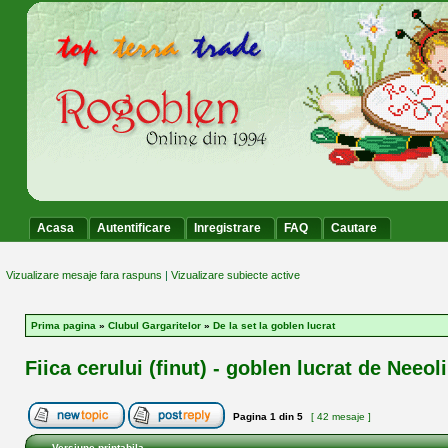
Acasa
Autentificare
Inregistrare
FAQ
Cautare
Vizualizare mesaje fara raspuns
|
Vizualizare subiecte active
Prima pagina
»
Clubul Gargaritelor
»
De la set la goblen lucrat
Fiica cerului (finut) - goblen lucrat de Neeol
Pagina
1
din
5
[ 42 mesaje ]
Versiune printabila