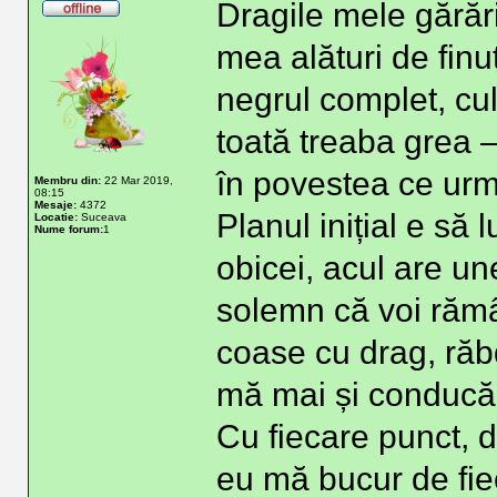
Dragile mele gărăr
mea alături de finu
negrul complet, cu
toată treaba grea 
în povestea ce ur
Membru din:
22 Mar 2019,
08:15
Mesaje:
4372
Planul inițial e să
Locatie:
Suceava
Nume forum:
1
obicei, acul are une
solemn că voi rămân
coase cu drag, răb
mă mai și conducă 
Cu fiecare punct, d
eu mă bucur de fie