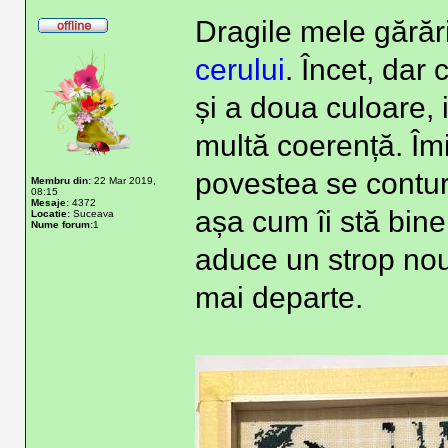
Dragile mele gărăr
cerului
. Încet, dar
și a doua culoare, 
multă coerență. Îm
povestea se contur
Membru din:
22 Mar 2019,
08:15
Mesaje:
4372
așa cum îi stă bine
Locatie:
Suceava
Nume forum:
1
aduce un strop nou
mai departe.