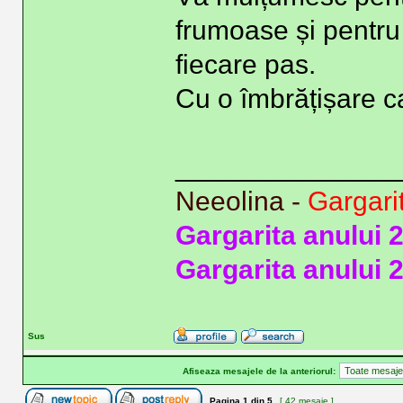
frumoase și pentru 
fiecare pas.
Cu o îmbrățișare c
______________
Neeolina -
Gargari
Gargarita anului 
Gargarita anului 
Sus
Afiseaza mesajele de la anteriorul:
Pagina
1
din
5
[ 42 mesaje ]