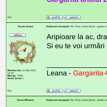
Sus
Tacutu Ileana
Subiectul mesajului:
Re: Fiica cerului (finut) - goblen 
Aripioare la ac, dr
Si eu te voi urmări
______________
Membru din:
11 Mai 2011,
Leana -
Gargarita
14:30
Mesaje:
7696
Nume forum:
1
Sus
Tasca Mihaela
Subiectul mesajului:
Re: Fiica cerului (finut) - goblen 