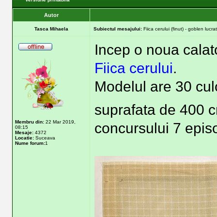
Autor
Tasca Mihaela
Subiectul mesajului:
Fiica cerului (finut) - goblen lucr
Incep o noua calat
Fiica cerului
.
Modelul are 30 cul
suprafata de 400 
Membru din:
22 Mar 2019,
concursului 7 episo
08:15
Mesaje:
4372
Locatie:
Suceava
Nume forum:
1