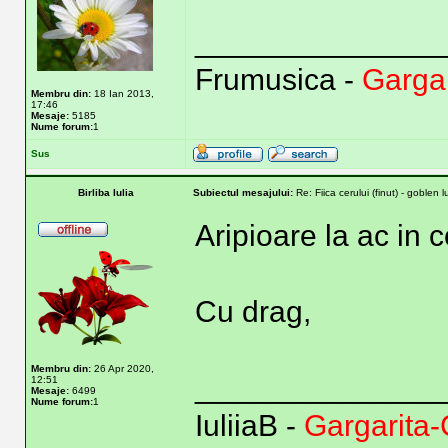
______________
Frumusica -
Garga
Membru din:
18 Ian 2013,
17:46
Mesaje:
5185
Nume forum:
1
Sus
Birliba Iulia
Subiectul mesajului:
Re: Fiica cerului (finut) - goblen 
Aripioare la ac in 
Cu drag,
Membru din:
26 Apr 2020,
______________
12:51
Mesaje:
6499
Nume forum:
1
IuliiaB -
Gargarita-