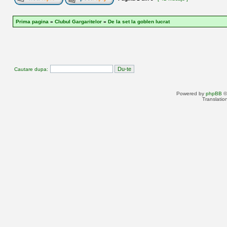
Prima pagina
»
Clubul Gargaritelor
»
De la set la goblen lucrat
Cautare dupa:
Powered by
phpBB
©
Translatio