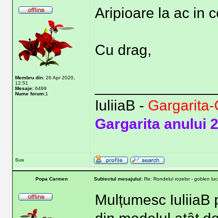
Aripioare la ac in 
Cu drag,
Membru din:
26 Apr 2020,
______________
12:51
Mesaje:
6499
Nume forum:
1
IuliiaB -
Gargarita-
Gargarita anului 
Sus
Popa Carmen
Subiectul mesajului:
Re: Rondelul rozelor - goblen lu
Mulțumesc IuliiaB p