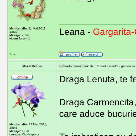
______________
Membru din:
11 Mai 2011,
Leana -
Gargarita
14:30
Mesaje:
7696
Nume forum:
1
Sus
MirelaMelinte
Subiectul mesajului:
Re: Rondelul rozelor - goblen lu
Draga Lenuta, te fel
Draga Carmencita
care aduce bucurie t
Membru din:
13 Mar 2011,
15:46
Mesaje:
8920
Locatie:
Cluj-Napoca