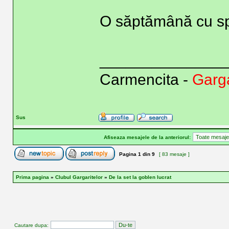
O săptămână cu sp
______________
Carmencita -
Garga
Sus
Afiseaza mesajele de la anteriorul:
Pagina
1
din
9
[ 83 mesaje ]
Prima pagina
»
Clubul Gargaritelor
»
De la set la goblen lucrat
Cautare dupa: