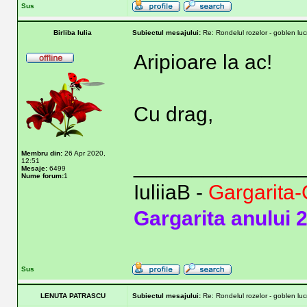
Sus
Birliba Iulia
Subiectul mesajului:
Re: Rondelul rozelor - goblen lu
Aripioare la ac!
Cu drag,
Membru din:
26 Apr 2020,
______________
12:51
Mesaje:
6499
Nume forum:
1
IuliiaB -
Gargarita-
Gargarita anului 
Sus
LENUTA PATRASCU
Subiectul mesajului:
Re: Rondelul rozelor - goblen lu