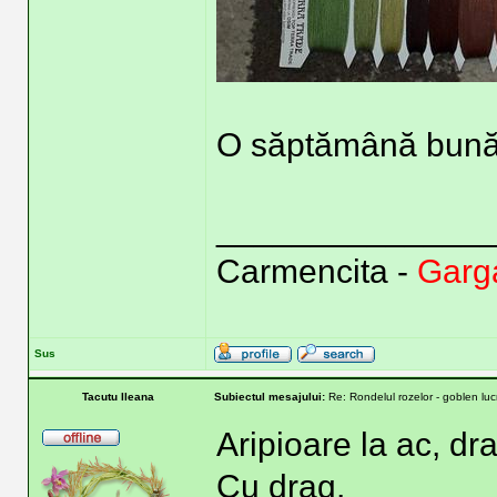
O săptămână bună v
______________
Carmencita -
Garga
Sus
Tacutu Ileana
Subiectul mesajului:
Re: Rondelul rozelor - goblen lu
Aripioare la ac, d
Cu drag,