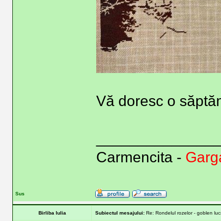
Vă doresc o săptă
______________
Carmencita -
Garga
Sus
Birliba Iulia
Subiectul mesajului:
Re: Rondelul rozelor - goblen lu