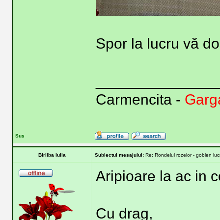
Spor la lucru vă do
______________
Carmencita -
Garga
Sus
Birliba Iulia
Subiectul mesajului:
Re: Rondelul rozelor - goblen lu
Aripioare la ac in 
Cu drag,