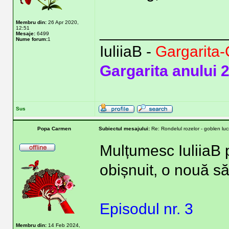
Membru din:
26 Apr 2020,
______________
12:51
Mesaje:
6499
Nume forum:
1
IuliiaB -
Gargarita-
Gargarita anului 
Sus
Popa Carmen
Subiectul mesajului:
Re: Rondelul rozelor - goblen lu
Mulțumesc IuliiaB 
obișnuit, o nouă s
Episodul nr. 3
Membru din:
14 Feb 2024,