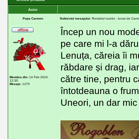
Autor
Popa Carmen
Subiectul mesajului:
Rondelul rozelor - lucrat de Carm
Încep un nou mode
pe care mi l-a dăru
Lenuța, căreia îi m
răbdare și drag, ia
către tine, pentru c
Membru din:
14 Feb 2024,
12:30
Mesaje:
1270
întotdeauna o frum
Uneori, un dar mic 