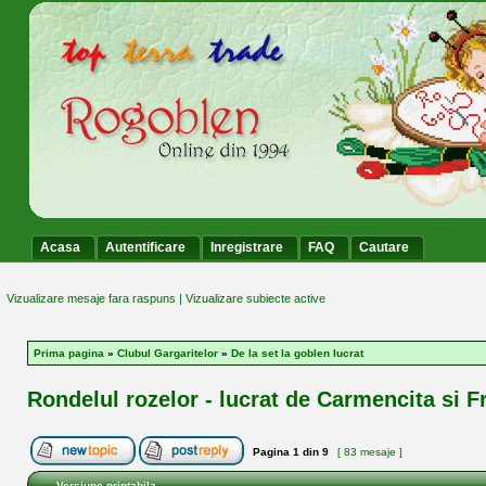
Acasa
Autentificare
Inregistrare
FAQ
Cautare
Vizualizare mesaje fara raspuns
|
Vizualizare subiecte active
Prima pagina
»
Clubul Gargaritelor
»
De la set la goblen lucrat
Rondelul rozelor - lucrat de Carmencita si 
Pagina
1
din
9
[ 83 mesaje ]
Versiune printabila