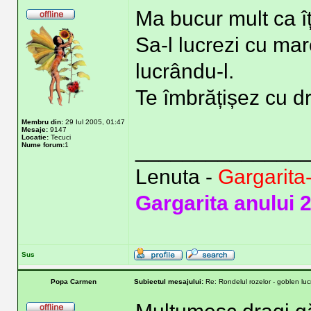
Ma bucur mult ca îț
Sa-l lucrezi cu mar
lucrându-l.
Te îmbrățișez cu d
Membru din:
29 Iul 2005, 01:47
Mesaje:
9147
Locatie:
Tecuci
______________
Nume forum:
1
Lenuta -
Gargarita
Gargarita anului 
Sus
Popa Carmen
Subiectul mesajului:
Re: Rondelul rozelor - goblen lu