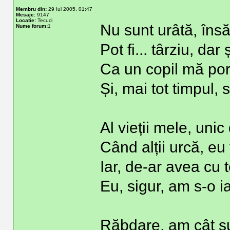
Membru din:
29 Iul 2005, 01:47
Mesaje:
9147
Locatie:
Tecuci
Nu sunt urâtă, însă
Nume forum:
1
Pot fi... târziu, da
Ca un copil mă por
Și, mai tot timpul, 
Al vieții mele, unic d
Când alții urcă, eu
Iar, de-ar avea cu 
Eu, sigur, am s-o i
Răbdare, am cât su