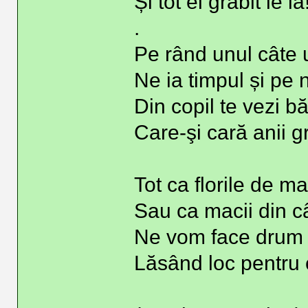
Și tot el grăbit le ia
.
Pe rând unul câte 
Ne ia timpul și pe n
Din copil te vezi b
Care-şi cară anii gr
Tot ca florile de ma
Sau ca macii din c
Ne vom face drum 
Lăsând loc pentru 