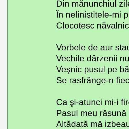
Din mănunchiul zile
În neliniştitele-mi
Clocotesc năvalnic
Vorbele de aur st
Vechile dârzenii nu
Veşnic pusul pe băt
Se rasfrânge-n fiec
Ca şi-atunci mi-i f
Pasul meu răsună
Altădată mă izbeau