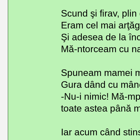
Scund şi firav, plin
Eram cel mai arţăg
Şi adesea de la în
Mă-ntorceam cu na
Spuneam mamei me
Gura dând cu mâne
-Nu-i nimic! Mă-mpi
toate astea până m
Iar acum când stin