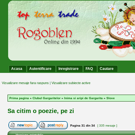
Acasa
Autentificare
Inregistrare
FAQ
Cautare
Vizualizare mesaje fara raspuns
|
Vizualizare subiecte active
Prima pagina
»
Clubul Gargaritelor
»
Inima si aripi de Gargarita
»
Slove
Sa citim o poezie, pe zi
Pagina
31
din
34
[ 335 mesaje ]
Versiune printabila