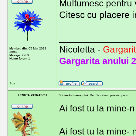
Multumesc pentru 
Citesc cu placere i
______________
Nicoletta -
Gargari
Membru din:
05 Mar 2018,
20:53
Mesaje:
2909
Gargarita anului 
Nume forum:
1
Sus
LENUTA PATRASCU
Subiectul mesajului:
Re: Sa citim o poezie, pe zi
Ai fost tu la mine-n
Ai fost tu la mine-