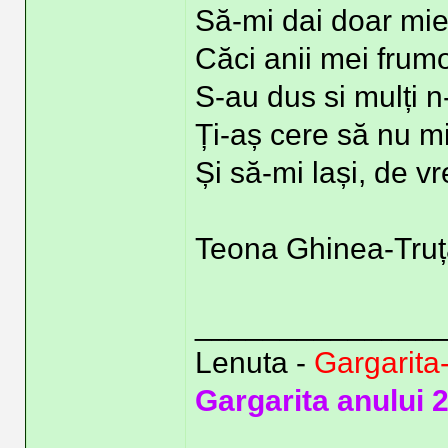
Să-mi dai doar mier
Căci anii mei frumoș
S-au dus si mulți 
Ți-aș cere să nu m
Și să-mi lași, de vr
Teona Ghinea-Tru
______________
Lenuta -
Gargarita
Gargarita anului 