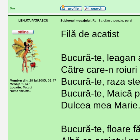
Sus
LENUTA PATRASCU
Subiectul mesajului:
Re: Sa citim o poezie, pe zi
Filă de acatist
Bucură-te, leagan 
Către care-n roiuri 
Bucură-te, raza ste
Membru din:
29 Iul 2005, 01:47
Mesaje:
9147
Locatie:
Tecuci
Bucură-te, Maică p
Nume forum:
1
Dulcea mea Marie
Bucură-te, floare f