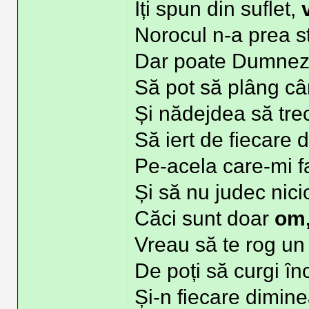
Îți spun din suflet,
Norocul n-a prea st
Dar poate Dumneze
Să pot să plâng câ
Și nădejdea să trec
Să iert de fiecare 
Pe-acela care-mi f
Și să nu judec nic
Căci sunt doar
om
Vreau să te rog un
De poți să curgi înc
Și-n fiecare dimin