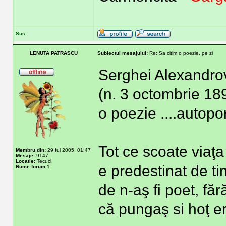
Sus
LENUTA PATRASCU
Subiectul mesajului:
Re: Sa citim o poezie, pe zi
Serghei Alexandrov
(n. 3 octombrie 18
o poezie ....autopor
Tot ce scoate viaţa
Membru din:
29 Iul 2005, 01:47
Mesaje:
9147
Locatie:
Tecuci
e predestinat de ti
Nume forum:
1
de n-aş fi poet, fă
că pungaş si hoţ er