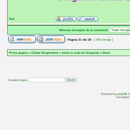
Sus
Afiseaza mesajele de la anteriorul:
Pagina
31
din
34
[ 335 mesaje ]
Prima pagina
»
Clubul Gargaritelor
»
Inima si aripi de Gargarita
»
Slove
Cautare dupa:
Powered by
phpBB
©
Translatio