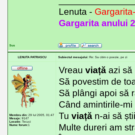
______________
Lenuta -
Gargarita
Gargarita anului 
Sus
LENUTA PATRASCU
Subiectul mesajului:
Re: Sa citim o poezie, pe zi
Vreau
viață
azi să 
Să povestim de toa
Să plângi apoi să 
Când amintirile-mi
Tu
viață
n-ai să șt
Membru din:
29 Iul 2005, 01:47
Mesaje:
9147
Locatie:
Tecuci
Multe dureri am st
Nume forum:
1