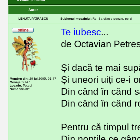
Autor
LENUTA PATRASCU
Subiectul mesajului:
Re: Sa citim o poezie, pe zi
Te iubesc
...
de Octavian Petre
Și dacă te mai sup
Și uneori uiți ce-i
Membru din:
29 Iul 2005, 01:47
Mesaje:
9147
Locatie:
Tecuci
Din când în când să
Nume forum:
1
Din când în când r
Pentru că timpul t
Din nopțile ce gând