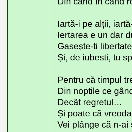
Din când în când ro
Iartă-i pe alții, iart
Iertarea e un dar
Gasește-ti libertate
Și, de iubești, tu 
Pentru că timpul t
Din noptile ce gând
Decât regretul…
Și poate că vreoda
Vei plânge că n-ai