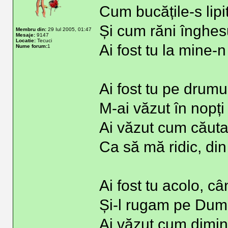
Cum bucățile-s lipit
Și cum răni înghesu
Membru din:
29 Iul 2005, 01:47
Mesaje:
9147
Locatie:
Tecuci
Ai fost tu la mine-n
Nume forum:
1
Ai fost tu pe drumu
M-ai văzut în nopți
Ai văzut cum căut
Ca să mă ridic, di
Ai fost tu acolo, c
Și-l rugam pe Dum
Ai văzut cum dimi