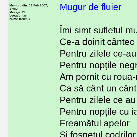
Mugur de fluier
Membru din:
01 Feb 2007,
17:52
Mesaje:
2466
Locatie:
Iasi
Nume forum:
1
Îmi simt sufletul mu
Ce-a doinit cântec 
Pentru zilele ce-au
Pentru nopțile negr
Am pornit cu roua-
Ca să cânt un cân
Pentru zilele ce au
Pentru nopțile cu 
Freamătul apelor
Și foșnetul codrilor