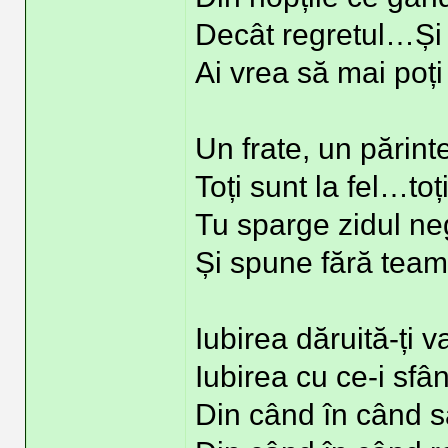
Decât regretul…Și
Ai vrea să mai poți
Un frate, un părint
Toți sunt la fel…t
Tu sparge zidul neg
Și spune fără team
Iubirea dăruită-ți 
Iubirea cu ce-i sfâ
Din când în când să 