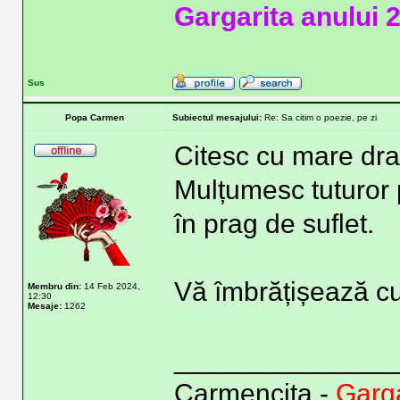
Gargarita anului 
Sus
Popa Carmen
Subiectul mesajului:
Re: Sa citim o poezie, pe zi
Citesc cu mare drag
Mulțumesc tuturor 
în prag de suflet.
Vă îmbrățișează cu
Membru din:
14 Feb 2024,
12:30
Mesaje:
1262
______________
Carmencita -
Garga