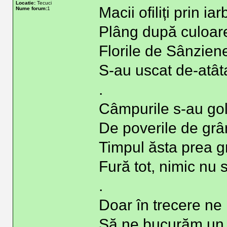
Locatie:
Tecuci
Macii ofiliți prin iar
Nume forum:
1
Plâng după culoare
Florile de Sânzien
S-au uscat de-atât
.
Câmpurile s-au gol
De poverile de grâ
Timpul ăsta prea g
Fură tot, nimic nu 
.
Doar în trecere ne
Să ne bucurăm un 