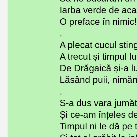
Iarba verde de ac
O preface în nimic!
.
A plecat cucul stin
A trecut și timpul lu
De Drăgaică și-a l
Lăsând puii, nimăn
.
S-a dus vara jumăt
Și ce-am înțeles d
Timpul ni le dă pe 