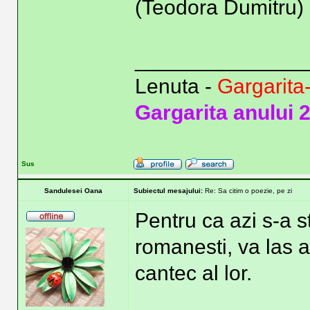
(Teodora Dumitru)
______________
Lenuta -
Gargarita
Gargarita anului 
Sus
Sandulesei Oana
Subiectul mesajului:
Re: Sa citim o poezie, pe zi
Pentru ca azi s-a s
romanesti, va las a
cantec al lor.