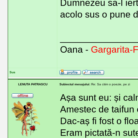
Dumnezeu sa-l iert
acolo sus o pune d
______________
Oana -
Gargarita-
Sus
LENUTA PATRASCU
Subiectul mesajului:
Re: Sa citim o poezie, pe zi
Așa sunt eu: și ca
Amestec de taifun
Dac-aș fi fost o floa
Eram pictată-n sute