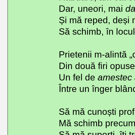
Dar, uneori, mai
da
Și mă reped, deși 
Să schimb, în locul
Prietenii m-alintă „
Din două firi opuse
Un fel de
amestec 
Între un înger blân
Să mă cunoști profu
Mă schimb precum 
Să mă suporți, îți t