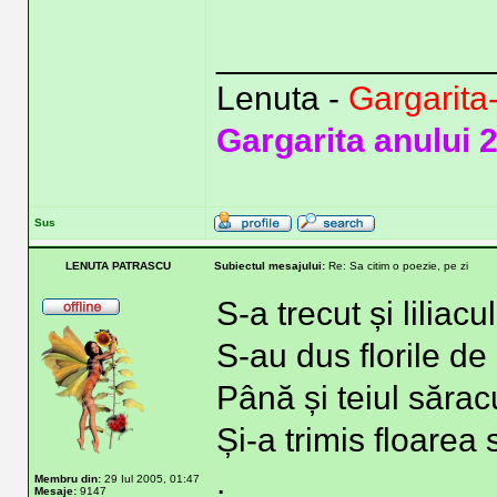
______________
Lenuta -
Gargarita
Gargarita anului 
Sus
LENUTA PATRASCU
Subiectul mesajului:
Re: Sa citim o poezie, pe zi
S-a trecut și liliacul
S-au dus florile de
Până și teiul sărac
Și-a trimis floarea 
.
Membru din:
29 Iul 2005, 01:47
Mesaje:
9147