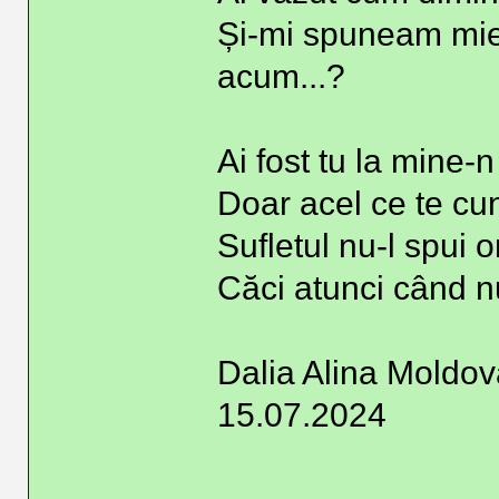
Și-mi spuneam mie 
acum...?
Ai fost tu la mine-
Doar acel ce te cun
Sufletul nu-l spui o
Căci atunci când nu
Dalia Alina Moldo
15.07.2024