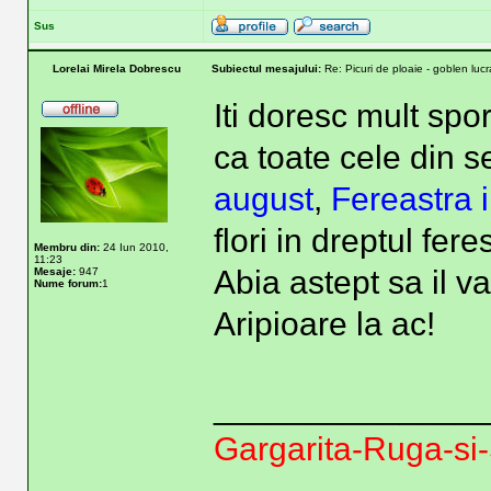
Sus
Lorelai Mirela Dobrescu
Subiectul mesajului:
Re: Picuri de ploaie - goblen lucra
Iti doresc mult spor
ca toate cele din se
august
,
Fereastra 
flori in dreptul feres
Membru din:
24 Iun 2010,
11:23
Abia astept sa il va
Mesaje:
947
Nume forum:
1
Aripioare la ac!
______________
Gargarita-Ruga-si-