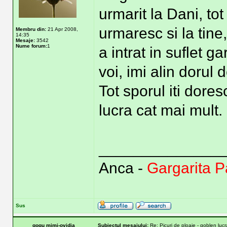
urmarit la Dani, tot
urmaresc si la tine
Membru din:
21 Apr 2008,
14:35
Mesaje:
3542
Nume forum:
1
a intrat in suflet ga
voi, imi alin dorul 
Tot sporul iti dores
lucra cat mai mult.
______________
Anca -
Gargarita 
Sus
gogu mimi-ovidia
Subiectul mesajului:
Re: Picuri de ploaie - goblen lucra