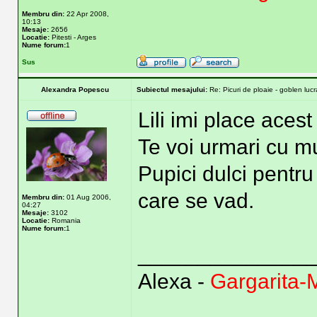
Membru din:
22 Apr 2008,
10:13
Mesaje:
2656
Locatie:
Pitesti - Arges
Nume forum:
1
Sus
Alexandra Popescu
Subiectul mesajului:
Re: Picuri de ploaie - goblen lucra
Lili imi place aces
Te voi urmari cu mu
Pupici dulci pentru 
care se vad.
Membru din:
01 Aug 2006,
04:27
Mesaje:
3102
Locatie:
Romania
Nume forum:
1
______________
Alexa -
Gargarita