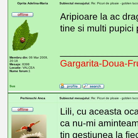
Oprita Adelina-Maria
Subiectul mesajului:
Re: Picuri de ploaie - goblen lucra
Aripioare la ac dr
tine si multi pupici p
______________
Membru din:
06 Mar 2009,
Gargarita-Doua-Fr
20:18
Mesaje:
8398
Locatie:
VALCEA
Nume forum:
1
Sus
Perhinschi Anca
Subiectul mesajului:
Re: Picuri de ploaie - goblen lucra
Lili, cu aceasta oc
ca nu-mi aminteam sa
tin gestiunea la fie