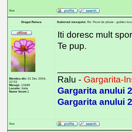
Sus
Dragut Raluca
Subiectul mesajului:
Re: Picuri de ploaie - goblen lucra
Iti doresc mult spor
Te pup.
______________
Ralu -
Gargarita-In
Membru din:
01 Dec 2004,
22:53
Mesaje:
13488
Gargarita anului 
Locatie:
Italia
Nume forum:
1
Gargarita anului 
Sus