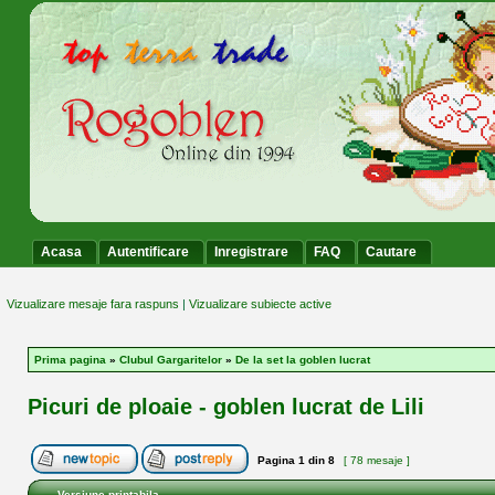
Acasa
Autentificare
Inregistrare
FAQ
Cautare
Vizualizare mesaje fara raspuns
|
Vizualizare subiecte active
Prima pagina
»
Clubul Gargaritelor
»
De la set la goblen lucrat
Picuri de ploaie - goblen lucrat de Lili
Pagina
1
din
8
[ 78 mesaje ]
Versiune printabila