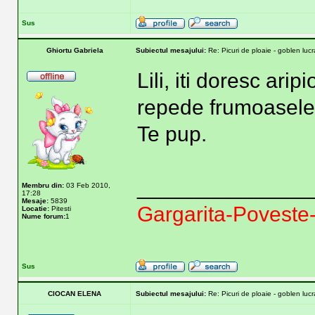
Sus
Ghiortu Gabriela
Subiectul mesajului:
Re: Picuri de ploaie - goblen lucra
Lili, iti doresc ari
repede frumoasele 
Te pup.
______________
Membru din:
03 Feb 2010,
17:28
Mesaje:
5839
Gargarita-Poveste
Locatie:
Pitesti
Nume forum:
1
Sus
CIOCAN ELENA
Subiectul mesajului:
Re: Picuri de ploaie - goblen lucra