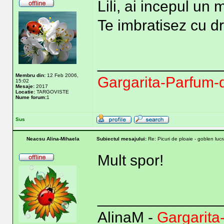
Lili, ai incepul un 
Te imbratisez cu d
______________
Membru din:
12 Feb 2006,
Gargarita-Parfum-d
15:02
Mesaje:
2017
Locatie:
TARGOVISTE
Nume forum:
1
Sus
Neacsu Alina-Mihaela
Subiectul mesajului:
Re: Picuri de ploaie - goblen lucra
Mult spor!
______________
AlinaM -
Gargarita-