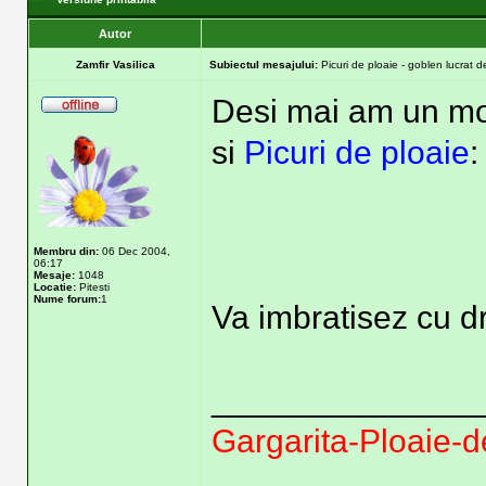
Autor
Zamfir Vasilica
Subiectul mesajului:
Picuri de ploaie - goblen lucrat de
Desi mai am un mod
si
Picuri de ploaie
:
Membru din:
06 Dec 2004,
06:17
Mesaje:
1048
Locatie:
Pitesti
Nume forum:
1
Va imbratisez cu d
______________
Gargarita-Ploaie-