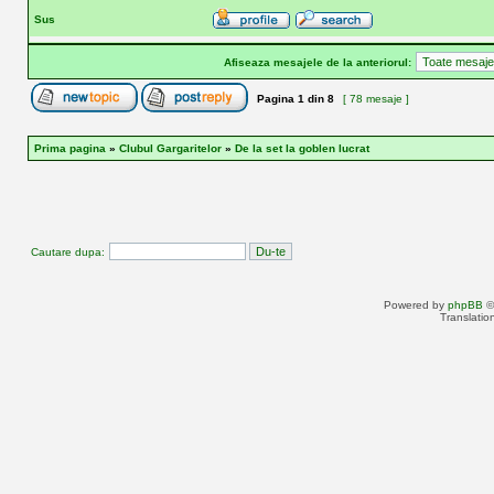
Sus
Afiseaza mesajele de la anteriorul:
Pagina
1
din
8
[ 78 mesaje ]
Prima pagina
»
Clubul Gargaritelor
»
De la set la goblen lucrat
Cautare dupa:
Powered by
phpBB
©
Translatio