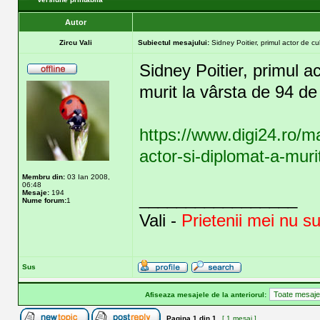
Autor
Zircu Vali
Subiectul mesajului:
Sidney Poitier, primul actor de cu
Sidney Poitier, primul a
murit la vârsta de 94 de
https://www.digi24.ro/ma
actor-si-diplomat-a-mur
Membru din:
03 Ian 2008,
06:48
Mesaje:
194
_________________
Nume forum:
1
Vali -
Prietenii mei nu s
Sus
Afiseaza mesajele de la anteriorul:
Pagina
1
din
1
[ 1 mesaj ]