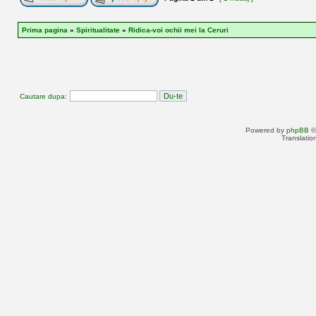
Prima pagina
»
Spiritualitate
»
Ridica-voi ochii mei la Ceruri
Cautare dupa:
Powered by
phpBB
©
Translatio