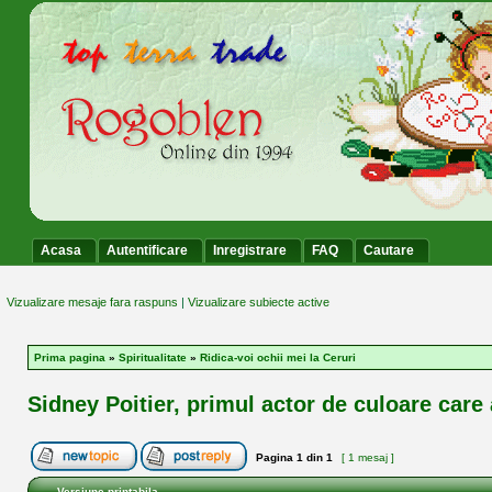
Acasa
Autentificare
Inregistrare
FAQ
Cautare
Vizualizare mesaje fara raspuns
|
Vizualizare subiecte active
Prima pagina
»
Spiritualitate
»
Ridica-voi ochii mei la Ceruri
Sidney Poitier, primul actor de culoare care 
Pagina
1
din
1
[ 1 mesaj ]
Versiune printabila