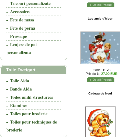
Tricouri personalizate
Detail Produit
Accessoires
Fete de masa
Les amis d'hiver
Fete de perna
Prosoape
Lenjere de pat
personalizata
Toile Zweigart
Code: 11.26
Prix de la:
27.00 EUR
Toile Aida
Detail Produit
Bande Aida
Cadeau de Noel
Toiles unifil structurees
Etamines
Toiles pour broderie
Toiles pour techniques de
broderie