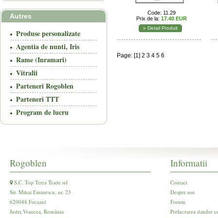
Code: 11.29
Autres
Prix de la:
17.40 EUR
Detail Produit
Produse personalizate
Agentia de nunti, Iris
Page: [1]
2
3
4
5
6
Rame (Inramari)
Vitralii
Parteneri Rogoblen
Parteneri TTT
Program de lucru
Rogoblen
Informatii
S.C. Top Terra Trade srl
Contact
Str. Mihai Eminescu, nr. 23
Despre noi
620048 Focsani
Forum
Județ Vrancea, România
Prelucrarea datelor c