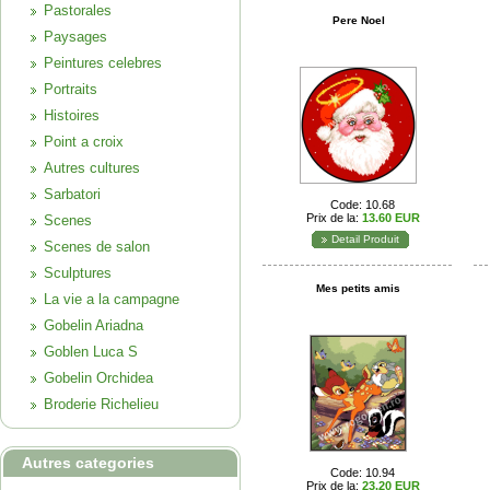
Pastorales
Pere Noel
Paysages
Peintures celebres
Portraits
Histoires
Point a croix
Autres cultures
Sarbatori
Code: 10.68
Prix de la:
13.60 EUR
Scenes
Detail Produit
Scenes de salon
Sculptures
Mes petits amis
La vie a la campagne
Gobelin Ariadna
Goblen Luca S
Gobelin Orchidea
Broderie Richelieu
Autres categories
Code: 10.94
Prix de la:
23.20 EUR