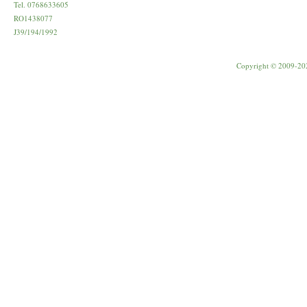
Tel. 0768633605
RO1438077
J39/194/1992
Copyright © 2009-20