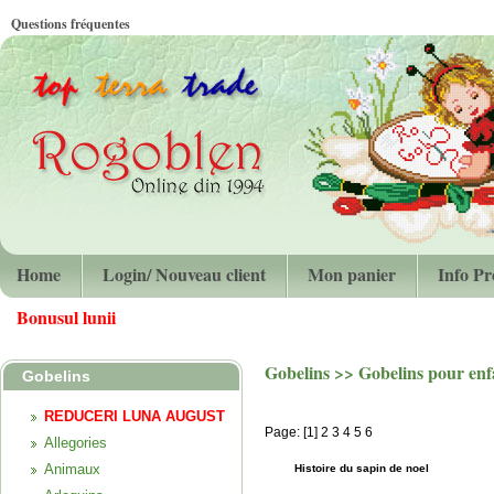
Questions fréquentes
Home
Login/ Nouveau client
Mon panier
Info Pr
Bonusul lunii
Gobelins >> Gobelins pour enf
Gobelins
REDUCERI LUNA AUGUST
Page: [1]
2
3
4
5
6
Allegories
Animaux
Histoire du sapin de noel