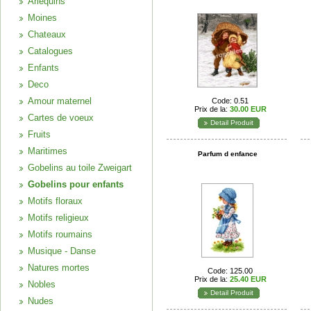
Arlequins
Moines
Chateaux
Catalogues
Enfants
Deco
Amour maternel
Code: 0.51
Prix de la:
30.00 EUR
Cartes de voeux
Detail Produit
Fruits
Maritimes
Parfum d enfance
Gobelins au toile Zweigart
Gobelins pour enfants
Motifs floraux
Motifs religieux
Motifs roumains
Musique - Danse
Natures mortes
Code: 125.00
Prix de la:
25.40 EUR
Nobles
Detail Produit
Nudes