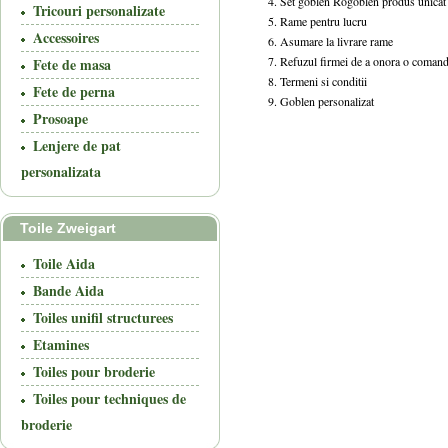
Set goblen Rogoblen produs unicat
Tricouri personalizate
Rame pentru lucru
Accessoires
Asumare la livrare rame
Refuzul firmei de a onora o coman
Fete de masa
Termeni si conditii
Fete de perna
Goblen personalizat
Prosoape
Lenjere de pat
personalizata
Toile Zweigart
Toile Aida
Bande Aida
Toiles unifil structurees
Etamines
Toiles pour broderie
Toiles pour techniques de
broderie