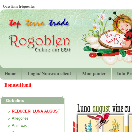
Questions fréquentes
Home
Login/ Nouveau client
Mon panier
Info Pr
Bonusul lunii
Gobelins
REDUCERI LUNA AUGUST
Allegories
Animaux