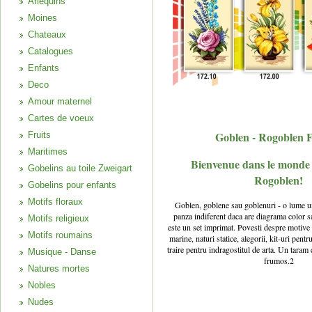
Arlequins
Moines
Chateaux
Catalogues
Enfants
Deco
Amour maternel
Cartes de voeux
Goblen - Rogoblen F
Fruits
Maritimes
Bienvenue dans le monde
Gobelins au toile Zweigart
Rogoblen!
Gobelins pour enfants
Motifs floraux
Goblen, goblene sau goblenuri - o lume u
panza indiferent daca are diagrama color s
Motifs religieux
este un set imprimat. Povesti despre motive re
Motifs roumains
marine, naturi statice, alegorii, kit-uri pentr
traire pentru indragostitul de arta. Un tara
Musique - Danse
frumos.2
Natures mortes
Nobles
Nudes