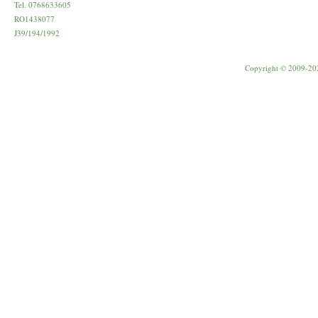
Tel. 0768633605
RO1438077
J39/194/1992
Copyright © 2009-20