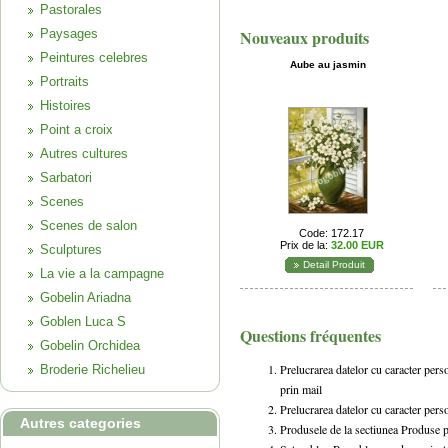
Pastorales
Paysages
Nouveaux produits
Peintures celebres
Aube au jasmin
Portraits
Histoires
Point a croix
Autres cultures
Sarbatori
Scenes
Scenes de salon
Code: 172.17
Prix de la:
32.00 EUR
Sculptures
Detail Produit
La vie a la campagne
Gobelin Ariadna
Goblen Luca S
Questions fréquentes
Gobelin Orchidea
Prelucrarea datelor cu caracter pers
Broderie Richelieu
prin mail
Prelucrarea datelor cu caracter pers
Autres categories
Produsele de la sectiunea Produse p