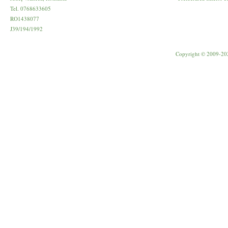
Tel. 0768633605
RO1438077
J39/194/1992
Copyright © 2009-20