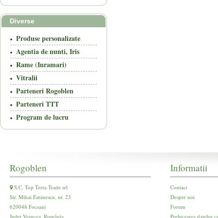
Diverse
Produse personalizate
Agentia de nunti, Iris
Rame (Inramari)
Vitralii
Parteneri Rogoblen
Parteneri TTT
Program de lucru
Rogoblen
Informatii
S.C. Top Terra Trade srl
Contact
Str. Mihai Eminescu, nr. 23
Despre noi
620048 Focsani
Forum
Județ Vrancea, România
Prelucrarea datelor c