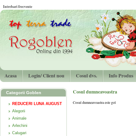
Intrebari frecvente
Acasa
Login/ Client nou
Cosul dvs.
Info Produs
Cosul dumneavoastra
Categorii Goblen
Cosul dumneavoastra este gol
REDUCERI LUNA AUGUST
Alegorii
Animale
Arlechini
Calugari