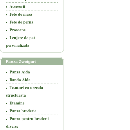
Accesorii
Fete de masa
Fete de perna
Prosoape
Lenjere de pat
personalizata
Panza Zweigart
Panza Aida
Banda Aida
Tesaturi cu urzeala
structurata
Etamine
Panza broderie
Panza pentru broderii
diverse