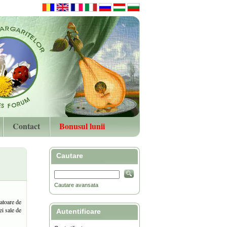
Contact
Bonusul lunii
Cautare
Cautare avansata
ratoare de
ei sale de
Autentificare