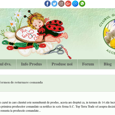
ul dvs.
Info Produs
Produse noi
Forum
Blog
Termen de returnare comanda
n cazul in care clientul este nemultumit de produs, acesta are dreptul ca, in termen de 14 zile luc
a primirea produselor comandate sa notifice in scris firma S.C. Top Terra Trade srl asupra decizi
 renunta la produsele comandate...