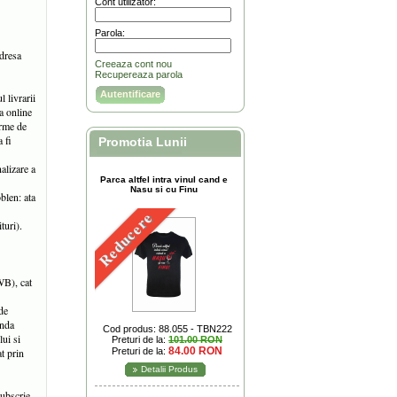
Cont utilizator:
Parola:
adresa
Creeaza cont nou
Recupereaza parola
l livrarii
ta online
irme de
 fi
Promotia Lunii
alizare a
Parca altfel intra vinul cand e
Nasu si cu Finu
blen: ata
Reducere
turi).
WB), cat
de
anda
Cod produs: 88.055 - TBN222
lui si
Preturi de la:
101.00 RON
84.00 RON
at prin
Preturi de la:
Detalii Produs
subscrie