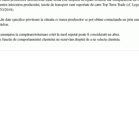
entru inlocuirea produsului, taxele de transport sunt suportate de catre Top Terra Trade (cf. Leg
53/2018).
lte date specifice privitoare la situatia si starea produselor se pot obtine contactandu-ne prin em
elefon.
enunțarea la cumpărare/returnare colet în mod repetat poate fi considerată un abuz.
n functie de comportamentul clientului ne rezervăm dreptul de a ne selecta clientela.