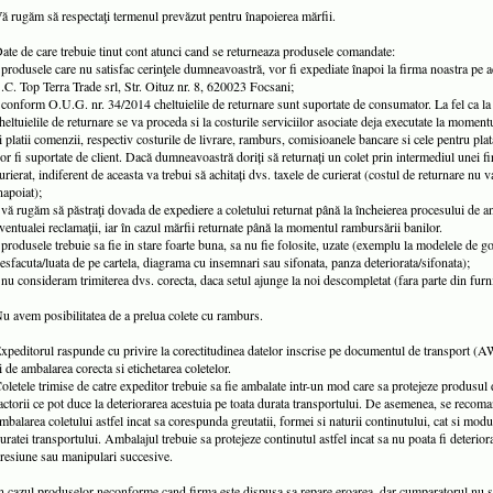
ă rugăm să respectaţi termenul prevăzut pentru înapoierea mărfii.
ate de care trebuie tinut cont atunci cand se returneaza produsele comandate:
 produsele care nu satisfac cerinţele dumneavoastră, vor fi expediate înapoi la firma noastra pe 
.C. Top Terra Trade srl, Str. Oituz nr. 8, 620023 Focsani;
 conform O.U.G. nr. 34/2014 cheltuielile de returnare sunt suportate de consumator. La fel ca la
heltuielile de returnare se va proceda si la costurile serviciilor asociate deja executate la momentu
i platii comenzii, respectiv costurile de livrare, ramburs, comisioanele bancare si cele pentru pla
or fi suportate de client. Dacă dumneavoastră doriți să returnați un colet prin intermediul unei f
urierat, indiferent de aceasta va trebui să achitați dvs. taxele de curierat (costul de returnare nu va
napoiat);
 vă rugăm să păstraţi dovada de expediere a coletului returnat până la încheierea procesului de an
ventualei reclamaţii, iar în cazul mărfii returnate până la momentul rambursării banilor.
 produsele trebuie sa fie in stare foarte buna, sa nu fie folosite, uzate (exemplu la modelele de go
esfacuta/luata de pe cartela, diagrama cu insemnari sau sifonata, panza deteriorata/sifonata);
 nu consideram trimiterea dvs. corecta, daca setul ajunge la noi descompletat (fara parte din furni
u avem posibilitatea de a prelua colete cu ramburs.
xpeditorul raspunde cu privire la corectitudinea datelor inscrise pe documentul de transport (A
i de ambalarea corecta si etichetarea coletelor.
oletele trimise de catre expeditor trebuie sa fie ambalate intr-un mod care sa protejeze produsul 
actorii ce pot duce la deteriorarea acestuia pe toata durata transportului. De asemenea, se recom
mbalarea coletului astfel incat sa corespunda greutatii, formei si naturii continutului, cat si modu
uratei transportului. Ambalajul trebuie sa protejeze continutul astfel incat sa nu poata fi deterior
resiune sau manipulari succesive.
n cazul produselor neconforme cand firma este dispusa sa repare eroarea, dar cumparatorul nu 