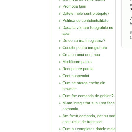
p
Promotia lunii
3
Datele mele sunt protejate?
A
Politica de confidentialitate
t
Daca la vizitare fotografiile nu
R
apar
Î
De ce sa ma inregistrez?
Conditii pentru inregistrare
Crearea unui cont nou
Modificare parola
Recuperare parola
Cont suspendat
Cum se sterge cache din
browser
Cum fac comanda de goblen?
M-am inregistrat si nu pot face
comanda
Am facut comanda, dar nu vad
cheltuielile de transport
Cum nu completez datele mele