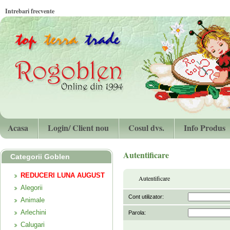
Intrebari frecvente
Acasa
Login/ Client nou
Cosul dvs.
Info Produs
Autentificare
Categorii Goblen
REDUCERI LUNA AUGUST
Autentificare
Alegorii
Cont utilizator:
Animale
Arlechini
Parola:
Calugari