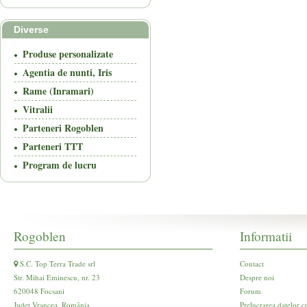
Diverse
Produse personalizate
Agentia de nunti, Iris
Rame (Inramari)
Vitralii
Parteneri Rogoblen
Parteneri TTT
Program de lucru
Rogoblen
Informatii
S.C. Top Terra Trade srl
Contact
Str. Mihai Eminescu, nr. 23
Despre noi
620048 Focsani
Forum
Județ Vrancea, România
Prelucrarea datelor c