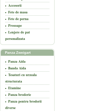
Accesorii
Fete de masa
Fete de perna
Prosoape
Lenjere de pat
personalizata
Panza Zweigart
Panza Aida
Banda Aida
Tesaturi cu urzeala
structurata
Etamine
Panza broderie
Panza pentru broderii
diverse