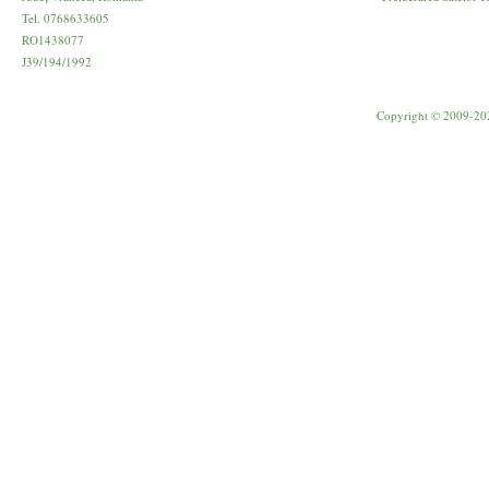
Tel. 0768633605
RO1438077
J39/194/1992
Copyright © 2009-20