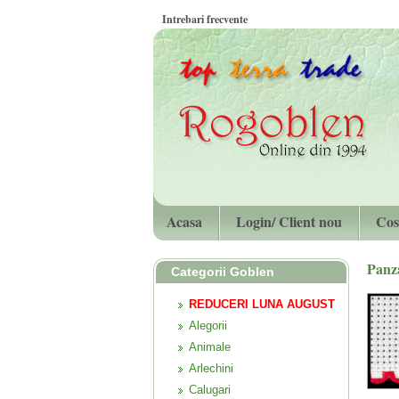
Intrebari frecvente
Acasa
Login/ Client nou
Cos
Panz
Categorii Goblen
REDUCERI LUNA AUGUST
Alegorii
Animale
Arlechini
Calugari