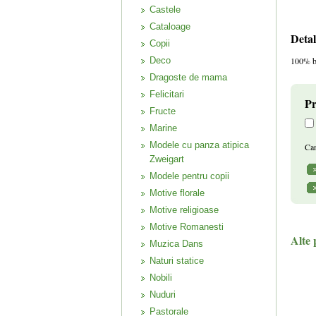
Castele
Cataloage
Detal
Copii
Deco
100% b
Dragoste de mama
Felicitari
Pr
Fructe
Marine
Modele cu panza atipica
Can
Zweigart
Modele pentru copii
Motive florale
Motive religioase
Motive Romanesti
Alte 
Muzica Dans
Naturi statice
Nobili
Nuduri
Pastorale