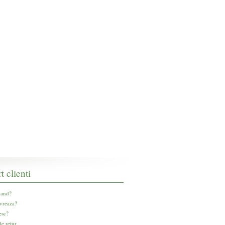
t clienti
and?
vreaza?
esc?
e retur