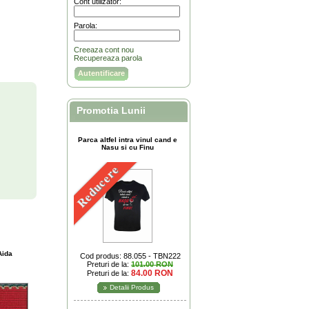
Cont utilizator:
Parola:
Creeaza cont nou
Recupereaza parola
Promotia Lunii
Parca altfel intra vinul cand e
Nasu si cu Finu
Reducere
Aida
Cod produs: 88.055 - TBN222
Preturi de la:
101.00 RON
84.00 RON
Preturi de la:
Detalii Produs