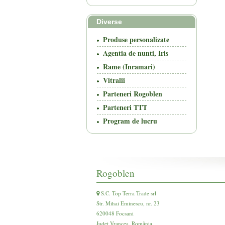
Diverse
Produse personalizate
Agentia de nunti, Iris
Rame (Inramari)
Vitralii
Parteneri Rogoblen
Parteneri TTT
Program de lucru
Rogoblen
S.C. Top Terra Trade srl
Str. Mihai Eminescu, nr. 23
620048 Focsani
Județ Vrancea, România