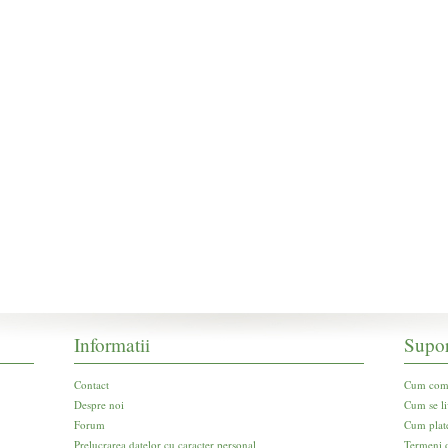
Informatii
Supor
Contact
Cum com
Despre noi
Cum se li
Forum
Cum plat
Prelucrarea datelor cu caracter personal
Termeni d