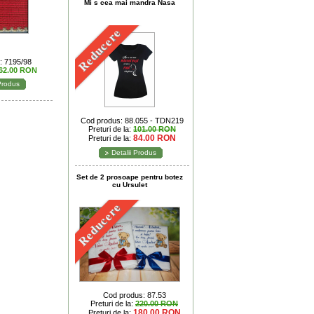
Mi s cea mai mandra Nasa
Reducere
: 7195/98
62.00 RON
 Produs
Cod produs: 88.055 - TDN219
Preturi de la:
101.00 RON
84.00 RON
Preturi de la:
Detalii Produs
Set de 2 prosoape pentru botez
cu Ursulet
Reducere
Cod produs: 87.53
Preturi de la:
220.00 RON
180.00 RON
Preturi de la: