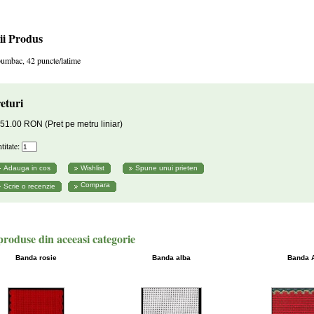
ii Produs
umbac, 42 puncte/latime
eturi
51.00 RON (Pret pe metru liniar)
titate:
Compara
produse din aceeasi categorie
Banda rosie
Banda alba
Banda 