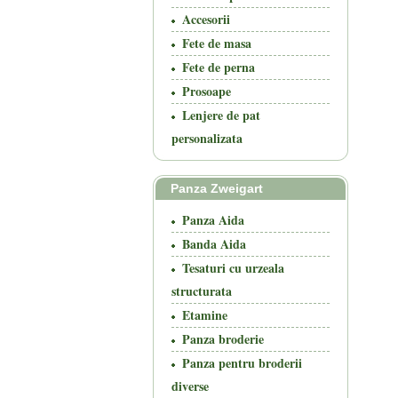
Accesorii
Fete de masa
Fete de perna
Prosoape
Lenjere de pat
personalizata
Panza Zweigart
Panza Aida
Banda Aida
Tesaturi cu urzeala
structurata
Etamine
Panza broderie
Panza pentru broderii
diverse