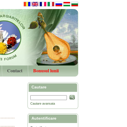
Contact
Bonusul lunii
Cautare
Cautare avansata
Autentificare