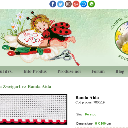
ul dvs.
Info Produs
Produse noi
Forum
Blog
a Zweigart
>>
Banda Aida
Banda Aida
Cod produs: 7008/19
Stoc:
Pe stoc
Dimensiune:
8 X 100
cm