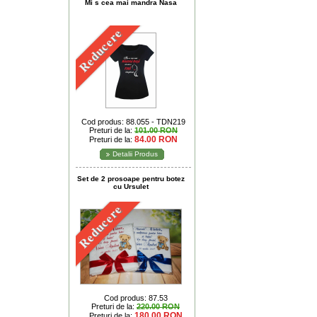
Mi s cea mai mandra Nasa
Reducere
Cod produs: 88.055 - TDN219
Preturi de la:
101.00 RON
84.00 RON
Preturi de la:
Detalii Produs
Set de 2 prosoape pentru botez
cu Ursulet
Reducere
Cod produs: 87.53
Preturi de la:
220.00 RON
180.00 RON
Preturi de la: