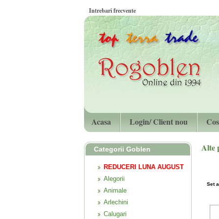
Intrebari frecvente
Acasa
Login/ Client nou
Cos
Alte
Categorii Goblen
REDUCERI LUNA AUGUST
Alegorii
Set a
Animale
Arlechini
Calugari