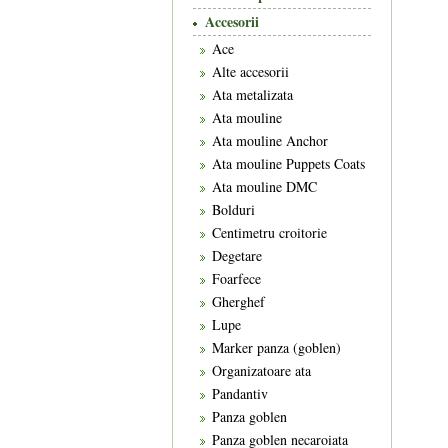
Accesorii
Ace
Alte accesorii
Ata metalizata
Ata mouline
Ata mouline Anchor
Ata mouline Puppets Coats
Ata mouline DMC
Bolduri
Centimetru croitorie
Degetare
Foarfece
Gherghef
Lupe
Marker panza (goblen)
Organizatoare ata
Pandantiv
Panza goblen
Panza goblen necaroiata