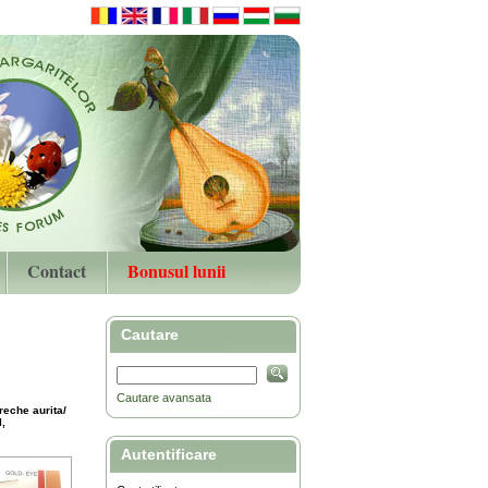
Contact
Bonusul lunii
Cautare
Cautare avansata
reche aurita/
,
Autentificare