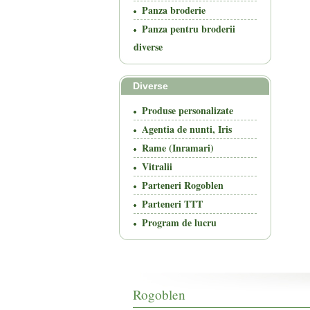
Panza broderie
Panza pentru broderii
diverse
Diverse
Produse personalizate
Agentia de nunti, Iris
Rame (Inramari)
Vitralii
Parteneri Rogoblen
Parteneri TTT
Program de lucru
Rogoblen