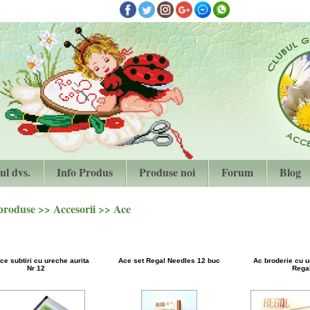
ul dvs.
Info Produs
Produse noi
Forum
Blog
 produse >>
Accesorii
>> Ace
ce subtiri cu ureche aurita
Ace set Regal Needles 12 buc
Ac broderie cu u
Nr 12
Regal