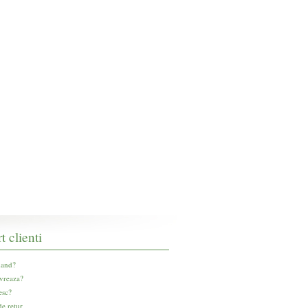
t clienti
and?
vreaza?
esc?
e retur