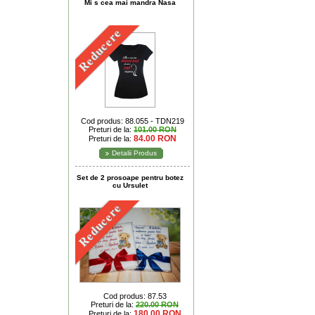
Mi s cea mai mandra Nasa
Reducere
Cod produs: 88.055 - TDN219
Preturi de la:
101.00 RON
84.00 RON
Preturi de la:
Detalii Produs
Set de 2 prosoape pentru botez
cu Ursulet
Reducere
Cod produs: 87.53
Preturi de la:
220.00 RON
180.00 RON
Preturi de la: