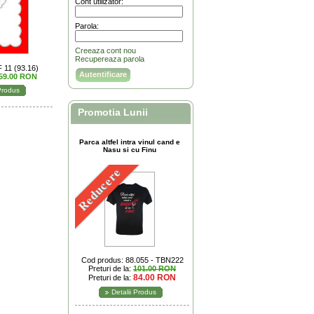
Cont utilizator:
Parola:
Creeaza cont nou
Recupereaza parola
 11 (93.16)
59.00 RON
 Produs
Promotia Lunii
Parca altfel intra vinul cand e
Nasu si cu Finu
Reducere
Cod produs: 88.055 - TBN222
Preturi de la:
101.00 RON
84.00 RON
Preturi de la:
Detalii Produs