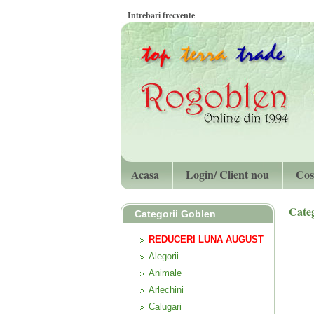
Intrebari frecvente
Acasa
Login/ Client nou
Cos
Categ
Categorii Goblen
REDUCERI LUNA AUGUST
Alegorii
Animale
Arlechini
Calugari