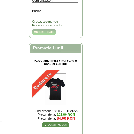
Cont utilizator:
Parola:
Creeaza cont nou
Recupereaza parola
Promotia Lunii
Parca altfel intra vinul cand e
Nasu si cu Finu
Reducere
Cod produs: 88.055 - TBN222
Preturi de la:
101.00 RON
84.00 RON
Preturi de la:
``
Detalii Produs