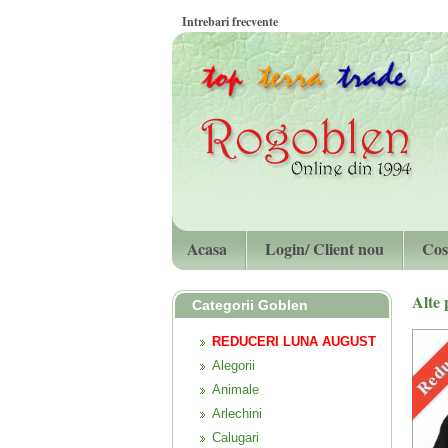
Intrebari frecvente
Acasa
Login/ Client nou
Cos
Alte
Categorii Goblen
Redu
REDUCERI LUNA AUGUST
Alegorii
Animale
Arlechini
Calugari