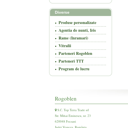
Diverse
Produse personalizate
Agentia de nunti, Iris
Rame (Inramari)
Vitralii
Parteneri Rogoblen
Parteneri TTT
Program de lucru
Rogoblen
S.C. Top Terra Trade srl
Str. Mihai Eminescu, nr. 23
620048 Focsani
Județ Vrancea, România