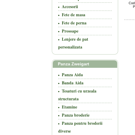
Cod
Accesorii
P
Fete de masa
Fete de perna
Prosoape
Lenjere de pat
personalizata
Panza Zweigart
Panza Aida
Banda Aida
Tesaturi cu urzeala
structurata
Etamine
Panza broderie
Panza pentru broderii
diverse