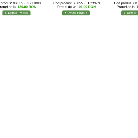
 produs: 88.055 - TBG1000
Cod produs: 88.055 - TB2397N
Cod produs: 88
returi de la:
139.00 RON
Preturi de la:
101.00 RON
Preturi de la:
Detalii Produs
Detalii Produs
Detalii