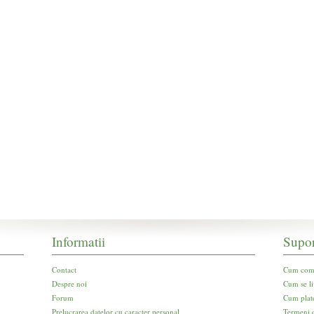
Informatii
Supor
Contact
Cum com
Despre noi
Cum se li
Forum
Cum plat
Prelucrarea datelor cu caracter personal
Termeni d