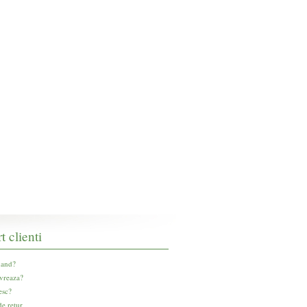
t clienti
and?
vreaza?
esc?
e retur