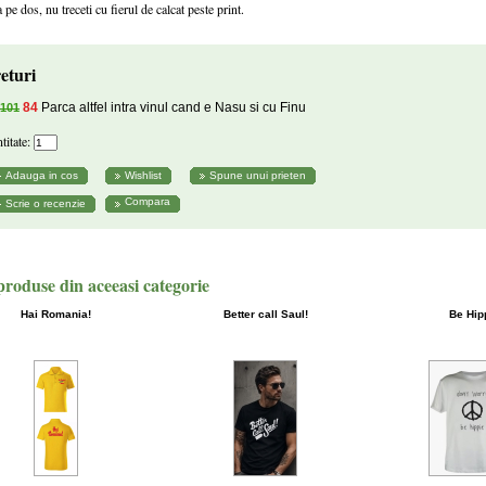
 pe dos, nu treceti cu fierul de calcat peste print.
eturi
84
Parca altfel intra vinul cand e Nasu si cu Finu
101
titate:
Compara
produse din aceeasi categorie
Hai Romania!
Better call Saul!
Be Hip