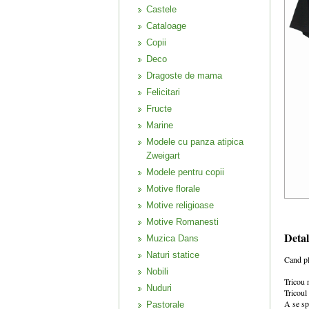
Castele
Cataloage
Copii
Deco
Dragoste de mama
Felicitari
Fructe
Marine
Modele cu panza atipica
Zweigart
Modele pentru copii
Motive florale
Motive religioase
Motive Romanesti
Detal
Muzica Dans
Naturi statice
Cand pl
Nobili
Tricou 
Nuduri
Tricoul
A se sp
Pastorale