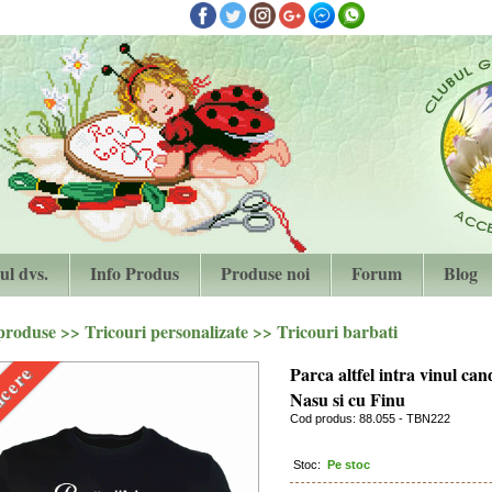
ul dvs.
Info Produs
Produse noi
Forum
Blog
 produse
>>
Tricouri personalizate
>>
Tricouri barbati
cere
Parca altfel intra vinul can
Nasu si cu Finu
Cod produs: 88.055 - TBN222
Stoc:
Pe stoc