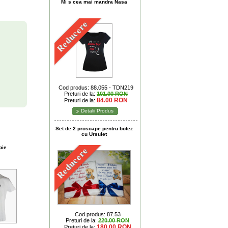
Mi s cea mai mandra Nasa
Reducere
Cod produs: 88.055 - TDN219
Preturi de la:
101.00 RON
84.00 RON
Preturi de la:
Detalii Produs
Set de 2 prosoape pentru botez
cu Ursulet
Reducere
pie
Cod produs: 87.53
Preturi de la:
220.00 RON
180.00 RON
Preturi de la: