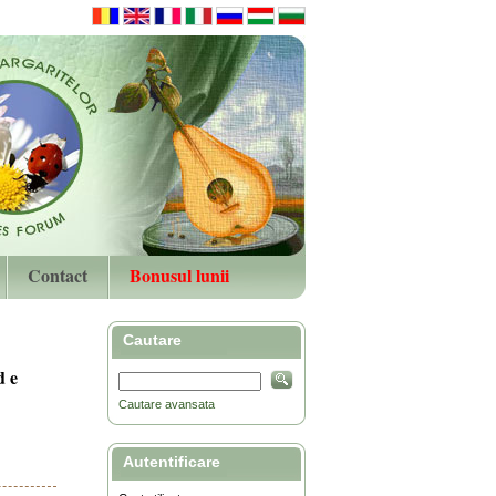
Contact
Bonusul lunii
Cautare
d e
Cautare avansata
Autentificare