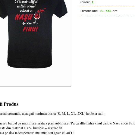
Culori:
1
Dimensiune:
S - XXL
cm
ii Produs
asati comanda, adaugati marimea dorita (S, M, L, XL, 2XL) la observatii.
negru barbat cu imprimare grafica prin sublimare``Parca altfel intra vinul cand e Nasu si cu Finu
 este din material 100% bumbac – regular fit.
ala pe dos la temperaturi mai mici sau egale cu 40˚C.