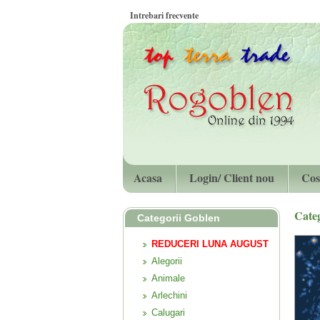
Intrebari frecvente
Acasa
Login/ Client nou
Cos
Cate
Categorii Goblen
REDUCERI LUNA AUGUST
Alegorii
Animale
Arlechini
Calugari