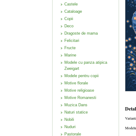
Castele
Cataloage
Copii
Deco
Dragoste de mama
Felicitari
Fructe
Marine
Modele cu panza atipica
Zweigart
Modele pentru copii
Motive florale
Motive religioase
Motive Romanesti
Muzica Dans
Detal
Naturi statice
Variant
Nobili
Nuduri
Modelul
Pastorale