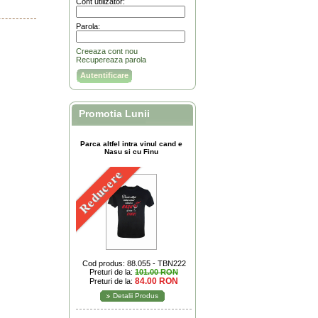
Cont utilizator:
Parola:
Creeaza cont nou
Recupereaza parola
Promotia Lunii
Parca altfel intra vinul cand e
Nasu si cu Finu
Reducere
Cod produs: 88.055 - TBN222
Preturi de la:
101.00 RON
84.00 RON
Preturi de la:
Detalii Produs