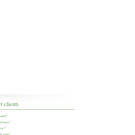
t clienti
and?
vreaza?
esc?
e retur