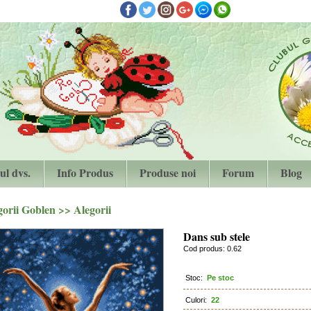
ul dvs.
Info Produs
Produse noi
Forum
Blog
gorii Goblen
>>
Alegorii
Dans sub stele
Cod produs: 0.62
Stoc:
Pe stoc
Culori:
22