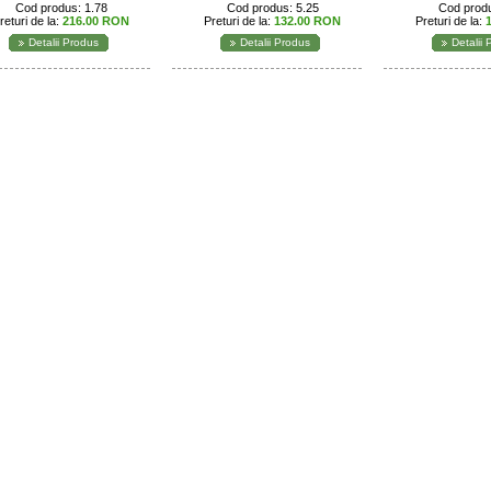
Cod produs: 1.78
Cod produs: 5.25
Cod produ
returi de la:
216.00 RON
Preturi de la:
132.00 RON
Preturi de la:
Detalii Produs
Detalii Produs
Detalii