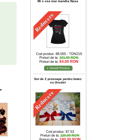
Mi s cea mai mandra Nasa
Reducere
Cod produs: 88.055 - TDN219
Preturi de la:
101.00 RON
84.00 RON
Preturi de la:
Detalii Produs
Set de 2 prosoape pentru botez
cu Ursulet
re
Reducere
Cod produs: 87.53
Preturi de la:
220.00 RON
180.00 RON
Preturi de la: