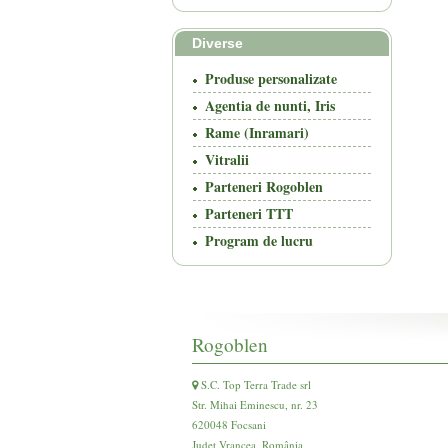
Diverse
Produse personalizate
Agentia de nunti, Iris
Rame (Inramari)
Vitralii
Parteneri Rogoblen
Parteneri TTT
Program de lucru
Rogoblen
S.C. Top Terra Trade srl
Str. Mihai Eminescu, nr. 23
620048 Focsani
Județ Vrancea, România