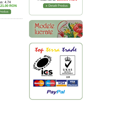
s: 4.74
121.00 RON
Detalii Produs
 Produs