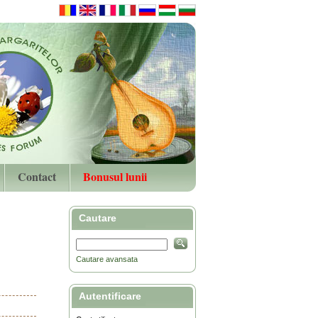
Contact
Bonusul lunii
Cautare
Cautare avansata
Autentificare