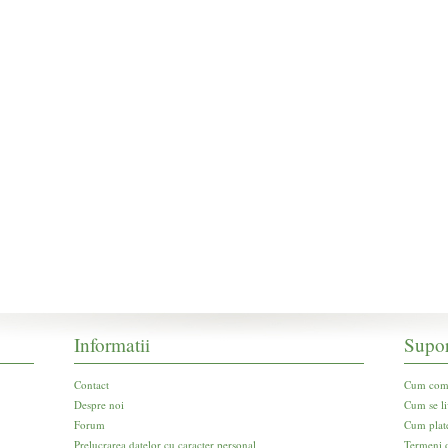
Informatii
Supor
Contact
Cum com
Despre noi
Cum se li
Forum
Cum plat
Prelucrarea datelor cu caracter personal
Termeni d