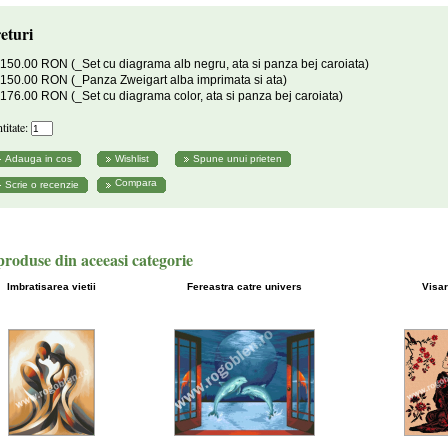
eturi
150.00 RON (_Set cu diagrama alb negru, ata si panza bej caroiata)
150.00 RON (_Panza Zweigart alba imprimata si ata)
176.00 RON (_Set cu diagrama color, ata si panza bej caroiata)
titate:
Compara
produse din aceeasi categorie
Imbratisarea vietii
Fereastra catre univers
Visa