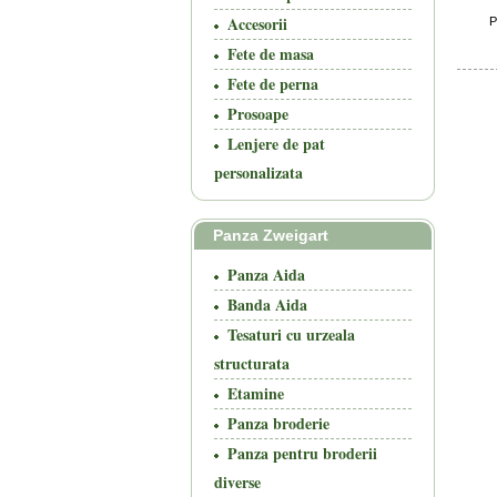
Accesorii
P
Fete de masa
Fete de perna
Prosoape
Lenjere de pat
personalizata
Panza Zweigart
Panza Aida
Banda Aida
Tesaturi cu urzeala
structurata
Etamine
Panza broderie
Panza pentru broderii
diverse