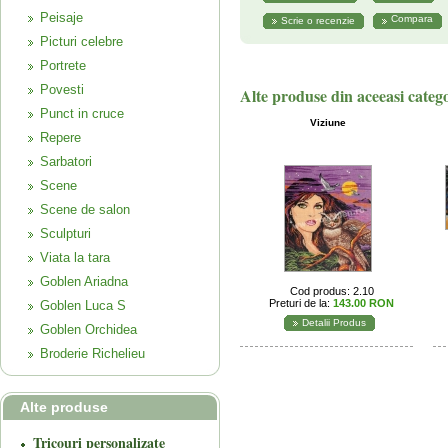
Peisaje
Compara
Picturi celebre
Portrete
Povesti
Alte produse din aceeasi categ
Punct in cruce
Viziune
Repere
Sarbatori
Scene
Scene de salon
Sculpturi
Viata la tara
Goblen Ariadna
Cod produs: 2.10
Preturi de la:
143.00 RON
Goblen Luca S
Detalii Produs
Goblen Orchidea
Broderie Richelieu
Alte produse
Tricouri personalizate