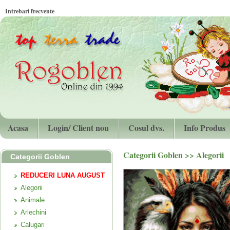
Intrebari frecvente
Acasa
Login/ Client nou
Cosul dvs.
Info Produs
Categorii Goblen
>>
Alegorii
Categorii Goblen
REDUCERI LUNA AUGUST
Alegorii
Animale
Arlechini
Calugari