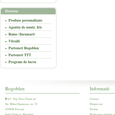
Diverse
Produse personalizate
Agentia de nunti, Iris
Rame (Inramari)
Vitralii
Parteneri Rogoblen
Parteneri TTT
Program de lucru
Rogoblen
Informatii
S.C. Top Terra Trade srl
Contact
Str. Mihai Eminescu, nr. 23
Despre noi
620048 Focsani
Forum
Județ Vrancea, România
Prelucrarea datelor c