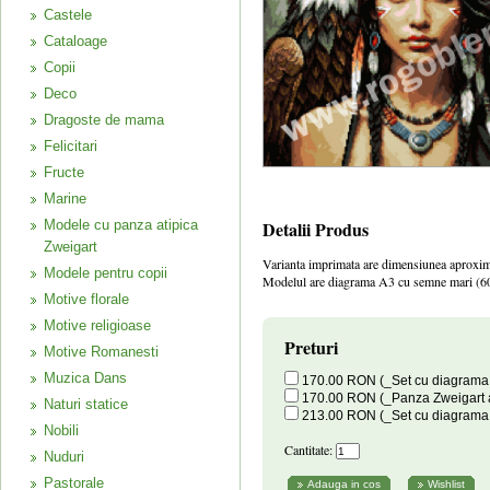
Castele
Cataloage
Copii
Deco
Dragoste de mama
Felicitari
Fructe
Marine
Modele cu panza atipica
Detalii Produs
Zweigart
Varianta imprimata are dimensiunea aproxim
Modele pentru copii
Modelul are diagrama A3 cu semne mari (60
Motive florale
Motive religioase
Preturi
Motive Romanesti
Muzica Dans
170.00 RON (_Set cu diagrama a
170.00 RON (_Panza Zweigart a
Naturi statice
213.00 RON (_Set cu diagrama co
Nobili
Cantitate:
Nuduri
Pastorale