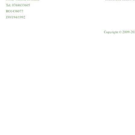
Tel. 0768633605
RO1438077
J39/194/1992
Copyright © 2009-20