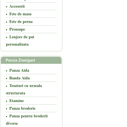
Accesorii
Fete de masa
Fete de perna
Prosoape
Lenjere de pat
personalizata
Panza Zweigart
Panza Aida
Banda Aida
Tesaturi cu urzeala
structurata
Etamine
Panza broderie
Panza pentru broderii
diverse