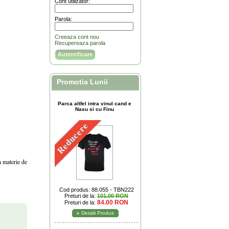
Cont utilizator:
Parola:
Creeaza cont nou
Recupereaza parola
Promotia Lunii
Parca altfel intra vinul cand e
Nasu si cu Finu
Reducere
n materie de
Cod produs: 88.055 - TBN222
Preturi de la:
101.00 RON
84.00 RON
Preturi de la:
Detalii Produs