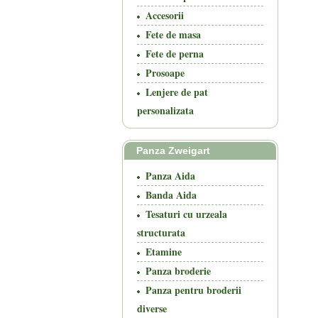
Accesorii
Fete de masa
Fete de perna
Prosoape
Lenjere de pat
personalizata
Panza Zweigart
Panza Aida
Banda Aida
Tesaturi cu urzeala
structurata
Etamine
Panza broderie
Panza pentru broderii
diverse