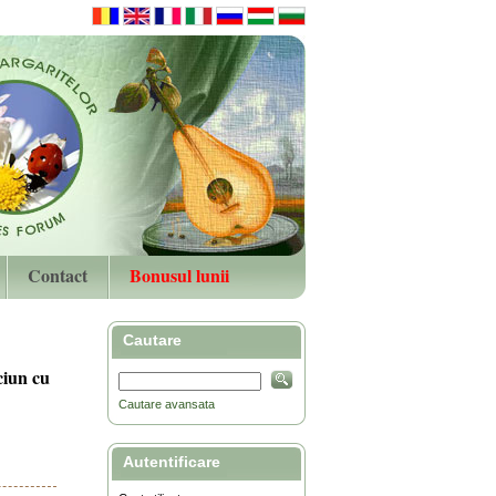
Contact
Bonusul lunii
Cautare
ciun cu
Cautare avansata
Autentificare