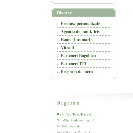
Diverse
Produse personalizate
Agentia de nunti, Iris
Rame (Inramari)
Vitralii
Parteneri Rogoblen
Parteneri TTT
Program de lucru
Rogoblen
S.C. Top Terra Trade srl
Str. Mihai Eminescu, nr. 23
620048 Focsani
Județ Vrancea, România