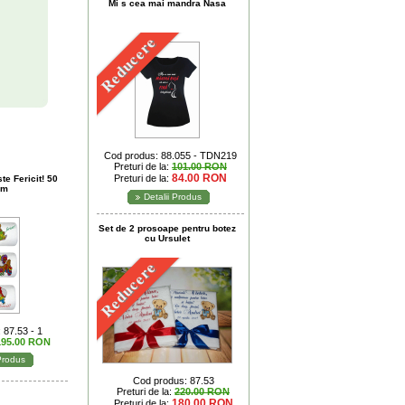
Mi s cea mai mandra Nasa
Reducere
Cod produs: 88.055 - TDN219
Preturi de la:
101.00 RON
84.00 RON
Preturi de la:
e Fericit! 50
cm
Detalii Produs
Set de 2 prosoape pentru botez
cu Ursulet
Reducere
 87.53 - 1
195.00 RON
 Produs
Cod produs: 87.53
Preturi de la:
220.00 RON
180.00 RON
Preturi de la: