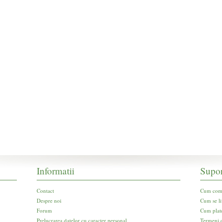
Informatii
Supor
Contact
Cum com
Despre noi
Cum se li
Forum
Cum plat
Prelucrarea datelor cu caracter personal
Termeni d