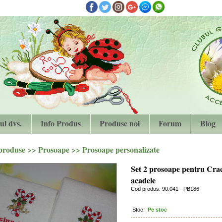
ul dvs.
Info Produs
Produse noi
Forum
Blog
 produse
>>
Prosoape
>>
Prosoape personalizate
Set 2 prosoape pentru Cra
acadele
Cod produs: 90.041 - PB186
Stoc:
Pe stoc