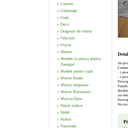
Castele
Cataloage
Copii
Deco
Dragoste de mama
Felicitari
Fructe
Marine
Detal
Modele cu panza atipica
Set pro
Zweigart
Contine
Modele pentru copii
- 1 pro
- 1 pro
Motive florale
Prosoap
Motive religioase
Panglic
Broderi
Motive Romanesti
cea mai
Muzica Dans
Prosoap
Nu reco
Naturi statice
Nobili
Nuduri
Pr
Pastorale