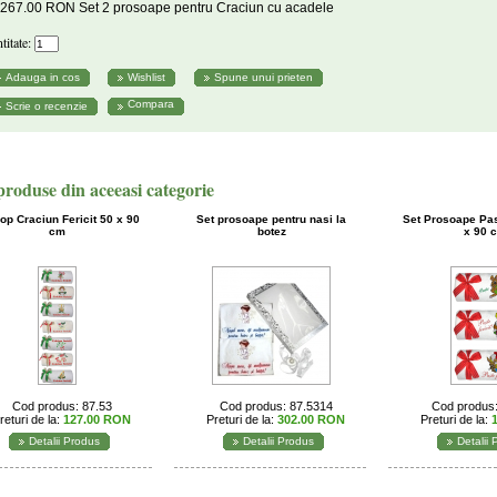
267.00 RON Set 2 prosoape pentru Craciun cu acadele
titate:
Compara
produse din aceeasi categorie
op Craciun Fericit 50 x 90
Set prosoape pentru nasi la
Set Prosoape Past
cm
botez
x 90 
Cod produs: 87.53
Cod produs: 87.5314
Cod produs:
returi de la:
127.00 RON
Preturi de la:
302.00 RON
Preturi de la:
Detalii Produs
Detalii Produs
Detalii