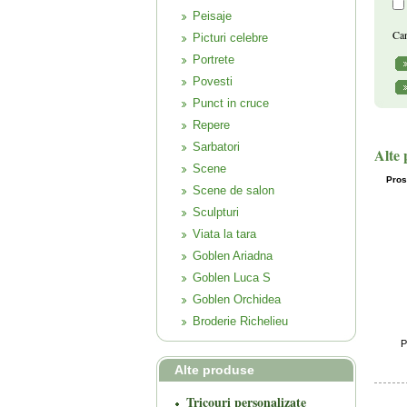
Peisaje
Can
Picturi celebre
Portrete
Povesti
Punct in cruce
Repere
Sarbatori
Alte 
Scene
Pros
Scene de salon
Sculpturi
Viata la tara
Goblen Ariadna
Goblen Luca S
Goblen Orchidea
Broderie Richelieu
P
Alte produse
Tricouri personalizate