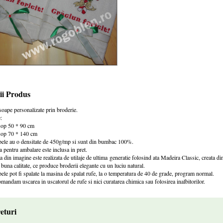
ii Produs
soape personalizate prin broderie.
:
sop 50 * 90 cm
sop 70 * 140 cm
ele au o densitate de 450g/mp si sunt din bumbac 100%.
a pentru ambalare este inclusa in pret.
a din imagine este realizata de utilaje de ultima generatie folosind ata Madeira Classic, creata di
 buna calitate, ce produce broderii elegante cu un luciu natural.
ele pot fi spalate la masina de spalat rufe, la o temperatura de 40 de grade, program normal.
mandam uscarea in uscatorul de rufe si nici curatarea chimica sau folosirea inalbitorilor.
eturi