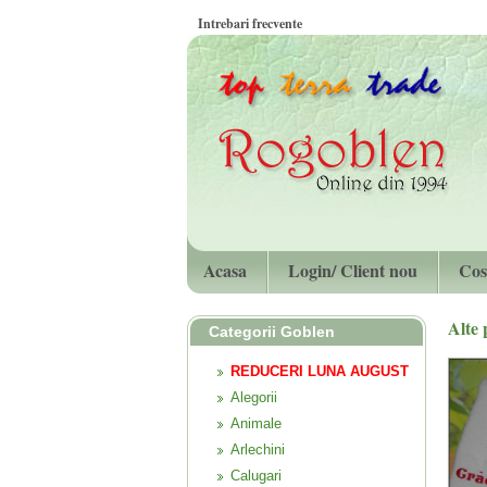
Intrebari frecvente
Acasa
Login/ Client nou
Cos
Alte
Categorii Goblen
REDUCERI LUNA AUGUST
Alegorii
Animale
Arlechini
Calugari