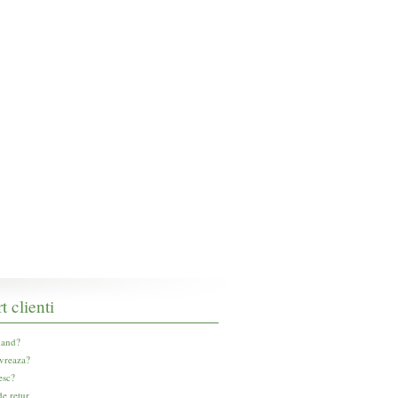
t clienti
and?
vreaza?
esc?
e retur