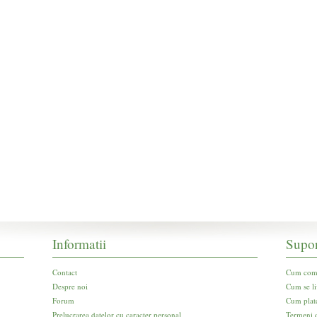
Informatii
Supor
Contact
Cum com
Despre noi
Cum se li
Forum
Cum plat
Prelucrarea datelor cu caracter personal
Termeni d