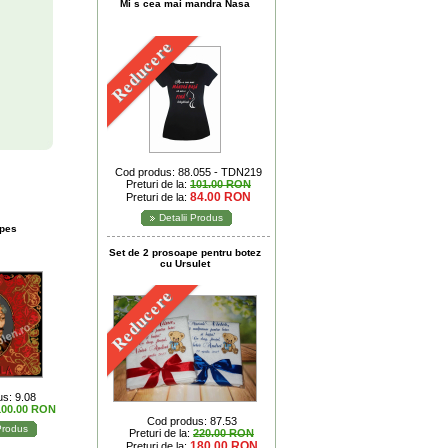
Mi s cea mai mandra Nasa
Reducere
Cod produs: 88.055 - TDN219
Preturi de la:
101.00 RON
84.00 RON
Preturi de la:
Detalii Produs
epes
Set de 2 prosoape pentru botez
cu Ursulet
Reducere
s: 9.08
100.00 RON
Cod produs: 87.53
 Produs
Preturi de la:
220.00 RON
180.00 RON
Preturi de la: