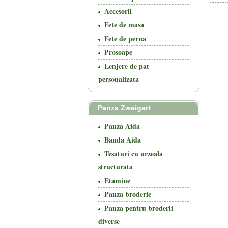
Accesorii
Fete de masa
Fete de perna
Prosoape
Lenjere de pat
personalizata
Panza Zweigart
Panza Aida
Banda Aida
Tesaturi cu urzeala
structurata
Etamine
Panza broderie
Panza pentru broderii
diverse