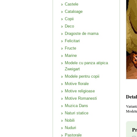
Castele
Cataloage
Copii
Deco
Dragoste de mama
Felicitari
Fructe
Marine
Modele cu panza atipica
Zweigart
Modele pentru copii
Motive florale
Motive religioase
Detal
Motive Romanesti
Muzica Dans
Variant
Modelul
Naturi statice
Nobili
Nuduri
Pr
Pastorale