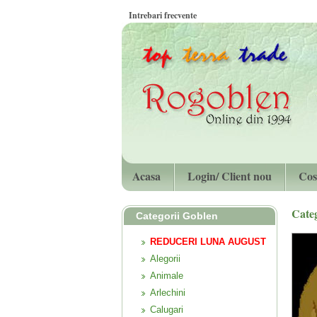
Intrebari frecvente
Acasa
Login/ Client nou
Cos
Cate
Categorii Goblen
REDUCERI LUNA AUGUST
Alegorii
Animale
Arlechini
Calugari