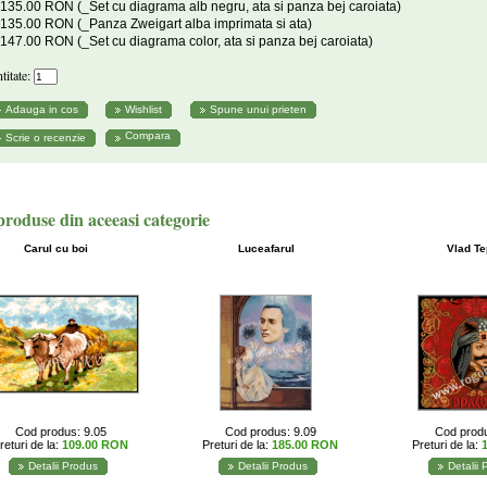
135.00 RON (_Set cu diagrama alb negru, ata si panza bej caroiata)
135.00 RON (_Panza Zweigart alba imprimata si ata)
147.00 RON (_Set cu diagrama color, ata si panza bej caroiata)
titate:
Compara
produse din aceeasi categorie
Carul cu boi
Luceafarul
Vlad T
Cod produs: 9.05
Cod produs: 9.09
Cod produ
returi de la:
109.00 RON
Preturi de la:
185.00 RON
Preturi de la:
Detalii Produs
Detalii Produs
Detalii