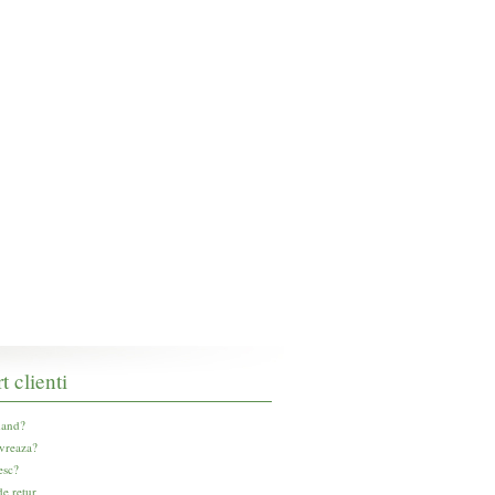
t clienti
and?
vreaza?
esc?
e retur