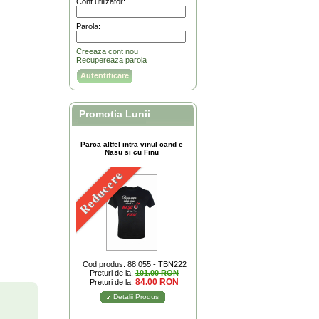
Cont utilizator:
Parola:
Creeaza cont nou
Recupereaza parola
Promotia Lunii
Parca altfel intra vinul cand e
Nasu si cu Finu
Reducere
Cod produs: 88.055 - TBN222
Preturi de la:
101.00 RON
84.00 RON
Preturi de la:
Detalii Produs