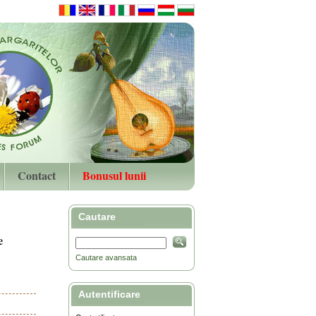
Contact
Bonusul lunii
Cautare
e
Cautare avansata
Autentificare