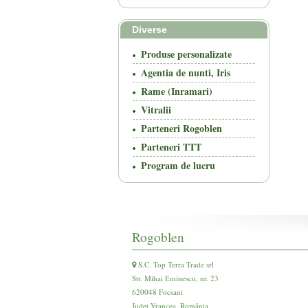
Diverse
Produse personalizate
Agentia de nunti, Iris
Rame (Inramari)
Vitralii
Parteneri Rogoblen
Parteneri TTT
Program de lucru
Rogoblen
S.C. Top Terra Trade srl
Str. Mihai Eminescu, nr. 23
620048 Focsani
Județ Vrancea, România