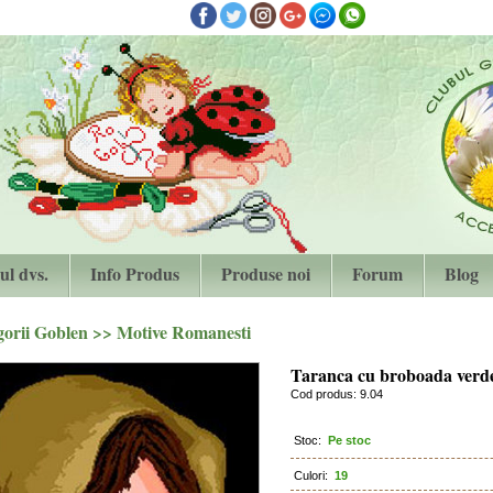
ul dvs.
Info Produs
Produse noi
Forum
Blog
gorii Goblen
>>
Motive Romanesti
Taranca cu broboada verd
Cod produs: 9.04
Stoc:
Pe stoc
Culori:
19