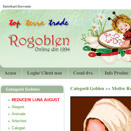
Intrebari frecvente
Acasa
Login/ Client nou
Cosul dvs.
Info Produs
Categorii Goblen
>>
Motive R
Categorii Goblen
REDUCERI LUNA AUGUST
Alegorii
Animale
Arlechini
Calugari