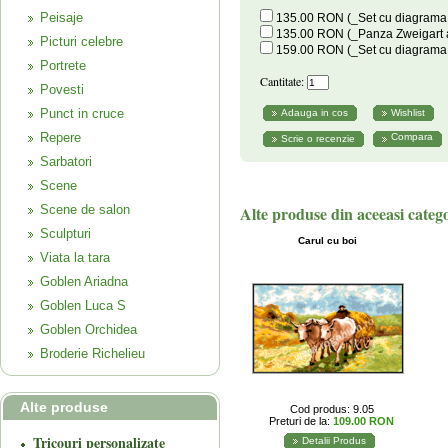
Peisaje
135.00 RON (_Set cu diagrama a
135.00 RON (_Panza Zweigart a
Picturi celebre
159.00 RON (_Set cu diagrama co
Portrete
Cantitate:
Povesti
Punct in cruce
Repere
Compara
Sarbatori
Scene
Scene de salon
Alte produse din aceeasi categ
Sculpturi
Carul cu boi
Viata la tara
Goblen Ariadna
Goblen Luca S
Goblen Orchidea
Broderie Richelieu
Alte produse
Cod produs: 9.05
Preturi de la:
109.00 RON
Tricouri personalizate
Detalii Produs