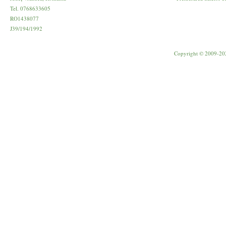
Tel. 0768633605
RO1438077
J39/194/1992
Copyright © 2009-20