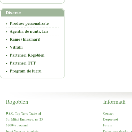
Diverse
Produse personalizate
Agentia de nunti, Iris
Rame (Inramari)
Vitralii
Parteneri Rogoblen
Parteneri TTT
Program de lucru
Rogoblen
Informatii
S.C. Top Terra Trade srl
Contact
Str. Mihai Eminescu, nr. 23
Despre noi
620048 Focsani
Forum
Județ Vrancea, România
Prelucrarea datelor c