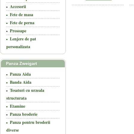
Accesorii
Fete de masa
Fete de perna
Prosoape
Lenjere de pat
personalizata
Panza Zweigart
Panza Aida
Banda Aida
Tesaturi cu urzeala
structurata
Etamine
Panza broderie
Panza pentru broderii
diverse