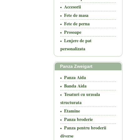
Accesorii
Fete de masa
Fete de perna
Prosoape
Lenjere de pat
personalizata
Panza Zweigart
Panza Aida
Banda Aida
Tesaturi cu urzeala
structurata
Etamine
Panza broderie
Panza pentru broderii
diverse