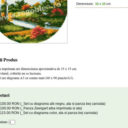
Dimensiune:
15 x 15
cm
ii Produs
a imprimata are dimensiunea aproximativa de 15 x 15 cm.
otund, colturile nu se lucreaza.
 are diagrama A3 cu semne mari (60 x 90 puncte/A3).
eturi
100.00 RON (_Set cu diagrama alb negru, ata si panza bej caroiata)
100.00 RON (_Panza Zweigart alba imprimata si ata)
115.00 RON (_Set cu diagrama color, ata si panza bej caroiata)
titate: