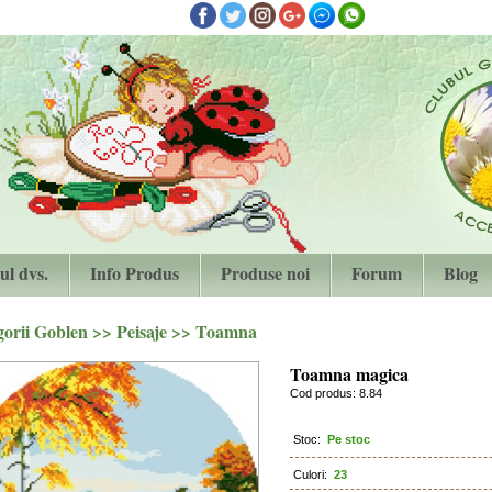
ul dvs.
Info Produs
Produse noi
Forum
Blog
gorii Goblen
>>
Peisaje
>>
Toamna
Toamna magica
Cod produs: 8.84
Stoc:
Pe stoc
Culori:
23