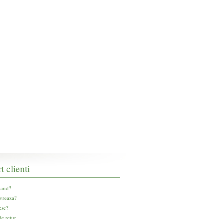
t clienti
and?
vreaza?
esc?
e retur