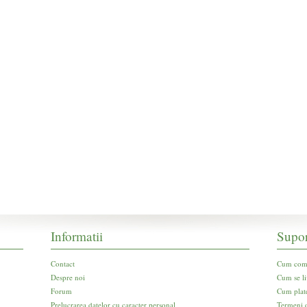
Informatii
Supor
Contact
Cum com
Despre noi
Cum se li
Forum
Cum plat
Prelucrarea datelor cu caracter personal
Termeni d