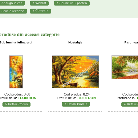
Compara
produse din aceeasi categorie
Sub lumina felinarului
Nostalgie
Parc, to
Cod produs: 8.68
Cod produs: 8.24
Cod produ
returi de la:
113.00 RON
Preturi de la:
100.00 RON
Preturi de la:
Detalii Produs
Detalii Produs
Detalii