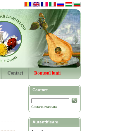
Contact
Bonusul lunii
Cautare
Cautare avansata
Autentificare