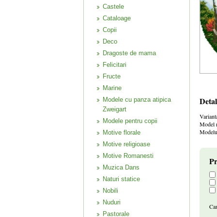
Castele
Cataloage
Copii
Deco
Dragoste de mama
Felicitari
Fructe
Marine
Detal
Modele cu panza atipica
Zweigart
Variant
Modele pentru copii
Model r
Modelul
Motive florale
Motive religioase
Motive Romanesti
Pr
Muzica Dans
Naturi statice
Nobili
Nuduri
Can
Pastorale