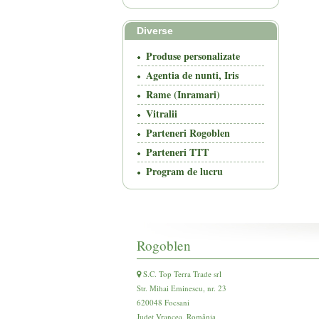
Diverse
Produse personalizate
Agentia de nunti, Iris
Rame (Inramari)
Vitralii
Parteneri Rogoblen
Parteneri TTT
Program de lucru
Rogoblen
S.C. Top Terra Trade srl
Str. Mihai Eminescu, nr. 23
620048 Focsani
Județ Vrancea, România