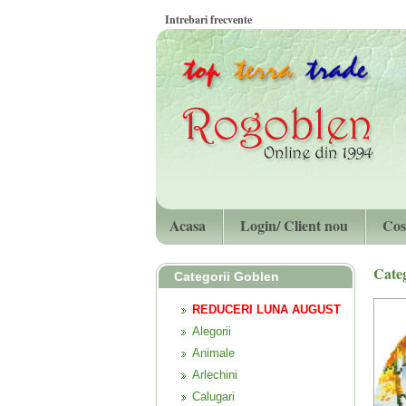
Intrebari frecvente
Acasa
Login/ Client nou
Cos
Cate
Categorii Goblen
REDUCERI LUNA AUGUST
Alegorii
Animale
Arlechini
Calugari