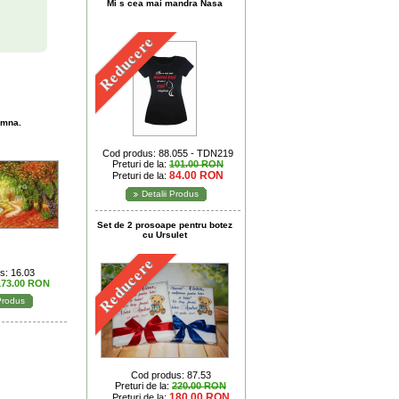
Mi s cea mai mandra Nasa
Reducere
amna.
Cod produs: 88.055 - TDN219
Preturi de la:
101.00 RON
84.00 RON
Preturi de la:
Detalii Produs
Set de 2 prosoape pentru botez
cu Ursulet
Reducere
s: 16.03
173.00 RON
 Produs
Cod produs: 87.53
Preturi de la:
220.00 RON
180.00 RON
Preturi de la: