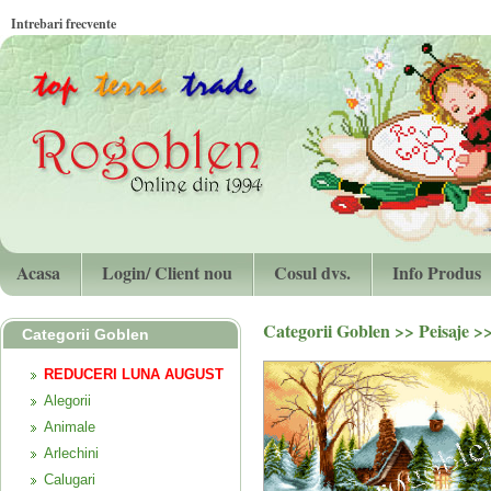
Intrebari frecvente
Acasa
Login/ Client nou
Cosul dvs.
Info Produs
Categorii Goblen
>>
Peisaje
>
Categorii Goblen
REDUCERI LUNA AUGUST
Alegorii
Animale
Arlechini
Calugari