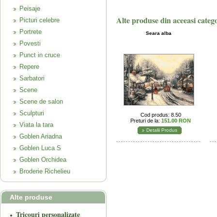
Peisaje
Alte produse din aceeasi categ
Picturi celebre
Portrete
Seara alba
Povesti
Punct in cruce
Repere
Sarbatori
Scene
Scene de salon
Sculpturi
Cod produs: 8.50
Preturi de la:
151.00 RON
Viata la tara
Detalii Produs
Goblen Ariadna
Goblen Luca S
Goblen Orchidea
Broderie Richelieu
Alte produse
Tricouri personalizate