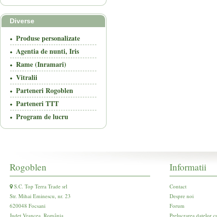
Diverse
Produse personalizate
Agentia de nunti, Iris
Rame (Inramari)
Vitralii
Parteneri Rogoblen
Parteneri TTT
Program de lucru
Rogoblen
Informatii
S.C. Top Terra Trade srl
Contact
Str. Mihai Eminescu, nr. 23
Despre noi
620048 Focsani
Forum
Județ Vrancea, România
Prelucrarea datelor c