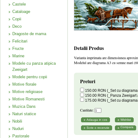
Castele
Cataloage
Copii
Deco
Dragoste de mama
Felicitari
Detalii Produs
Fructe
Marine
Varianta imprimata are dimensiunea aproxim
Modelul are diagrama A3 cu semne mari (60
Modele cu panza atipica
Zweigart
Modele pentru copii
Preturi
Motive florale
150.00 RON (_Set cu diagrama a
Motive religioase
150.00 RON (_Panza Zweigart a
Motive Romanesti
175.00 RON (_Set cu diagrama co
Muzica Dans
Cantitate:
Naturi statice
Nobili
Compara
Nuduri
Pastorale