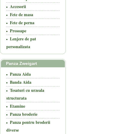
Accesorii
Fete de masa
Fete de perna
Prosoape
Lenjere de pat
personalizata
Panza Zweigart
Panza Aida
Banda Aida
Tesaturi cu urzeala
structurata
Etamine
Panza broderie
Panza pentru broderii
diverse