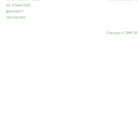
Tel. 0768633605
RO1438077
J39/194/1992
Copyright © 2009-20