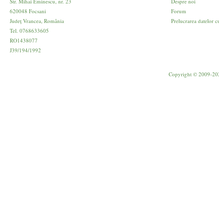
Str. Mihai Eminescu, nr. 23
Despre noi
620048 Focsani
Forum
Județ Vrancea, România
Prelucrarea datelor c
Tel. 0768633605
RO1438077
J39/194/1992
Copyright © 2009-20