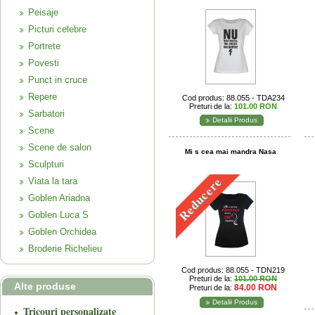
Peisaje
Picturi celebre
Portrete
Povesti
Punct in cruce
Repere
Cod produs: 88.055 - TDA234
Preturi de la:
101.00 RON
Sarbatori
Detalii Produs
Scene
Scene de salon
Mi s cea mai mandra Nasa
Sculpturi
Reducere
Viata la tara
Goblen Ariadna
Goblen Luca S
Goblen Orchidea
Broderie Richelieu
Cod produs: 88.055 - TDN219
Preturi de la:
101.00 RON
Alte produse
84.00 RON
Preturi de la:
Detalii Produs
Tricouri personalizate