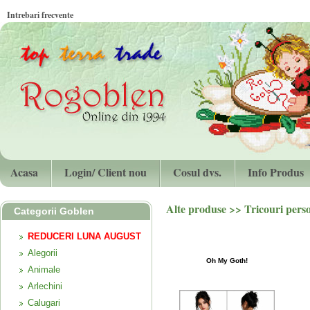
Intrebari frecvente
Acasa
Login/ Client nou
Cosul dvs.
Info Produs
Alte produse >>
Tricouri pers
Categorii Goblen
REDUCERI LUNA AUGUST
Alegorii
Oh My Goth!
Animale
Arlechini
Calugari