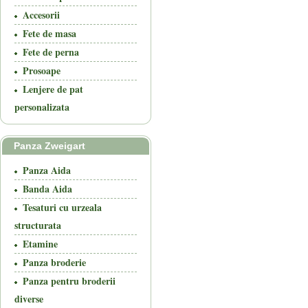
Accesorii
Fete de masa
Fete de perna
Prosoape
Lenjere de pat
personalizata
Panza Zweigart
Panza Aida
Banda Aida
Tesaturi cu urzeala
structurata
Etamine
Panza broderie
Panza pentru broderii
diverse