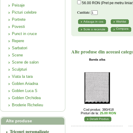
56.00 RON (Pret pe metru liniar
Peisaje
Cantitate:
Picturi celebre
Portrete
Povesti
Compara
Punct in cruce
Repere
Sarbatori
Alte produse din aceeasi categ
Scene
Banda alba
Scene de salon
Sculpturi
Viata la tara
Goblen Ariadna
Goblen Luca S
Goblen Orchidea
Broderie Richelieu
Cod produs: 380/418
Preturi de la:
25.00 RON
Detalii Produs
Alte produse
Tricouri personalizate