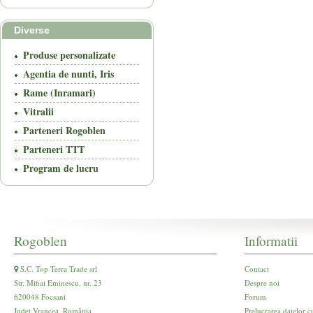
Diverse
Produse personalizate
Agentia de nunti, Iris
Rame (Inramari)
Vitralii
Parteneri Rogoblen
Parteneri TTT
Program de lucru
Rogoblen
Informatii
S.C. Top Terra Trade srl
Contact
Str. Mihai Eminescu, nr. 23
Despre noi
620048 Focsani
Forum
Județ Vrancea, România
Prelucrarea datelor c