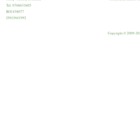
Tel. 0768633605
RO1438077
J39/194/1992
Copyright © 2009-20