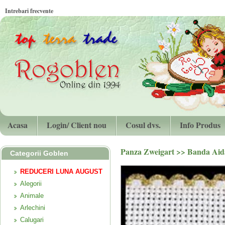
Intrebari frecvente
Acasa
Login/ Client nou
Cosul dvs.
Info Produs
Panza Zweigart
>>
Banda Aid
Categorii Goblen
REDUCERI LUNA AUGUST
Alegorii
Animale
Arlechini
Calugari