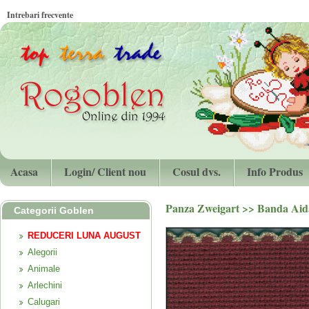
Intrebari frecvente
Acasa
Login/ Client nou
Cosul dvs.
Info Produs
Panza Zweigart
>>
Banda Aid
Categorii Goblen
REDUCERI LUNA AUGUST
Alegorii
Animale
Arlechini
Calugari