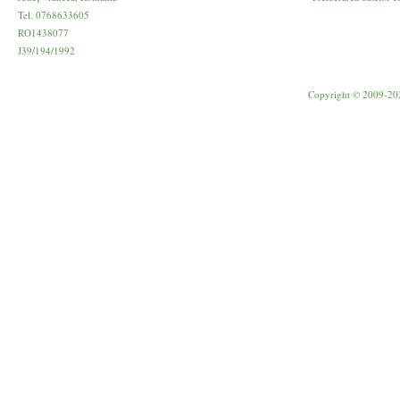
Tel. 0768633605
RO1438077
J39/194/1992
Copyright © 2009-20