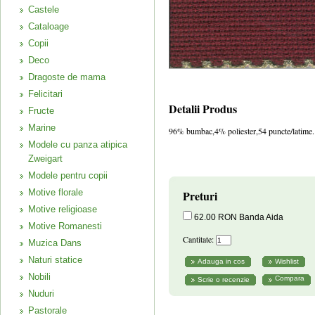
Castele
Cataloage
Copii
Deco
Dragoste de mama
Felicitari
Detalii Produs
Fructe
Marine
96% bumbac,4% poliester,54 puncte/latime.
Modele cu panza atipica
Zweigart
Modele pentru copii
Motive florale
Preturi
Motive religioase
62.00 RON Banda Aida
Motive Romanesti
Cantitate:
Muzica Dans
Naturi statice
Nobili
Compara
Nuduri
Pastorale