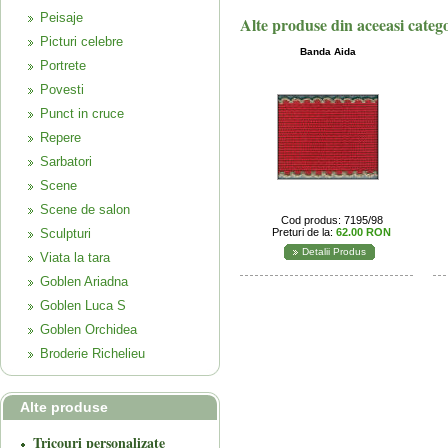
Peisaje
Alte produse din aceeasi categ
Picturi celebre
Banda Aida
Portrete
Povesti
Punct in cruce
Repere
Sarbatori
Scene
Scene de salon
Cod produs: 7195/98
Sculpturi
Preturi de la:
62.00 RON
Detalii Produs
Viata la tara
Goblen Ariadna
Goblen Luca S
Goblen Orchidea
Broderie Richelieu
Alte produse
Tricouri personalizate