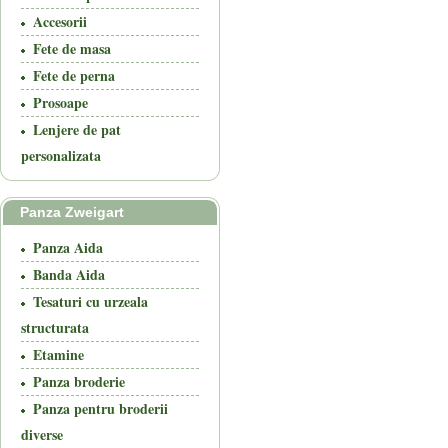
Accesorii
Fete de masa
Fete de perna
Prosoape
Lenjere de pat
personalizata
Panza Zweigart
Panza Aida
Banda Aida
Tesaturi cu urzeala
structurata
Etamine
Panza broderie
Panza pentru broderii
diverse