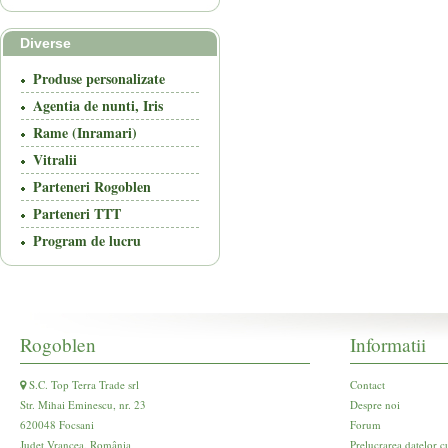
Diverse
Produse personalizate
Agentia de nunti, Iris
Rame (Inramari)
Vitralii
Parteneri Rogoblen
Parteneri TTT
Program de lucru
Rogoblen
Informatii
S.C. Top Terra Trade srl
Contact
Str. Mihai Eminescu, nr. 23
Despre noi
620048 Focsani
Forum
Județ Vrancea, România
Prelucrarea datelor c